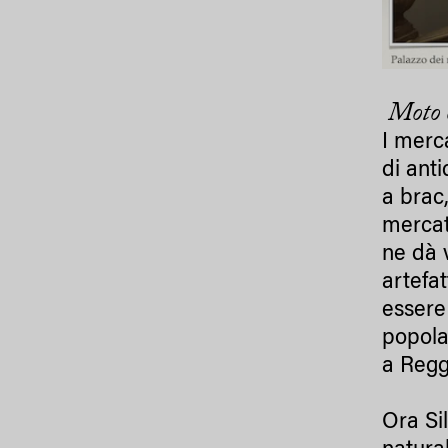
Moto 
I merca
di anti
a brac
mercat
ne dà v
artefat
essere
popola
a Regg
Ora Si