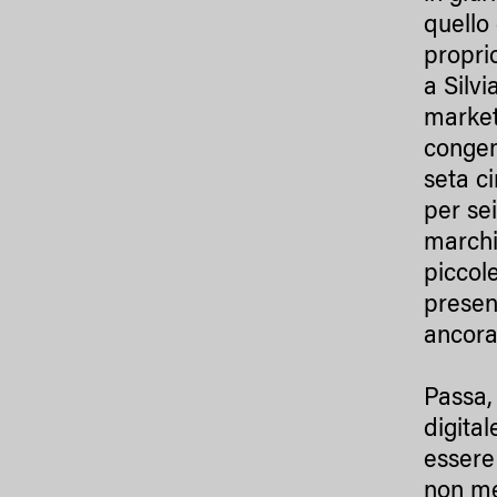
quello 
propri
a Silv
market
congen
seta c
per se
marchi
piccole
presen
ancor
Passa,
digita
essere 
non me