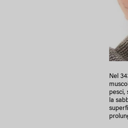
Nel 343
muscolo
pesci,
la sab
superf
prolun