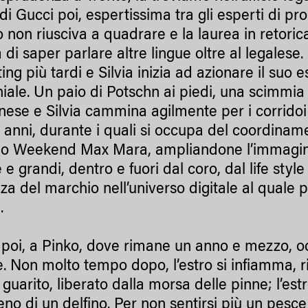
di Gucci poi, espertissima tra gli esperti di propr
o non riusciva a quadrare e la laurea in retori
ia di saper parlare altre lingue oltre al legale
ing più tardi e Silvia inizia ad azionare il suo
iale. Un paio di Potschn ai piedi, una scimmia d
inese e Silvia cammina agilmente per i corrido
i anni, durante i quali si occupa del coordinam
o Weekend Max Mara, ampliandone l’immagina
 e grandi, dentro e fuori dal coro, dal life style
za del marchio nell’universo digitale al quale
a.
 poi, a Pinko, dove rimane un anno e mezzo, o
le. Non molto tempo dopo, l’estro si infiamma, 
guarito, liberato dalla morsa delle pinne; l’es
no di un delfino. Per non sentirsi più un pesce 