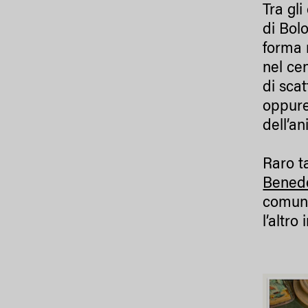
Tra gli
di Bol
forma 
nel cen
di sca
oppure
dell’a
Raro t
Benede
comuni
l’altro