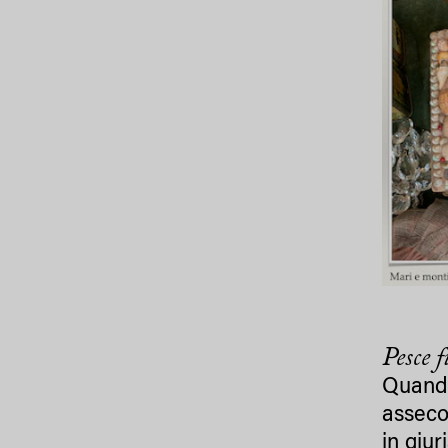
Pesce 
Quando 
asseco
in giu