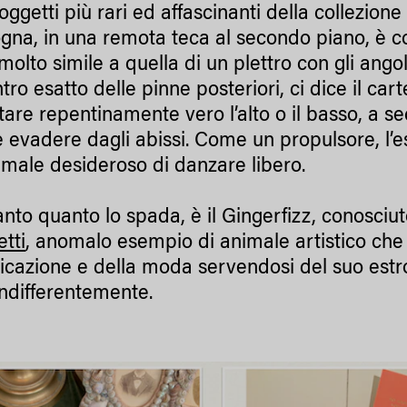
 oggetti più rari ed affascinanti della collezion
ogna, in una remota teca al secondo piano, è c
molto simile a quella di un plettro con gli ang
tro esatto delle pinne posteriori, ci dice il car
ttare repentinamente vero l’alto o il basso, a 
 evadere dagli abissi. Come un propulsore, l’es
nimale desideroso di danzare libero.
anto quanto lo spada, è il Gingerfizz, conosci
tti
, anomalo esempio di animale artistico che
cazione e della moda servendosi del suo estro pe
 indifferentemente.