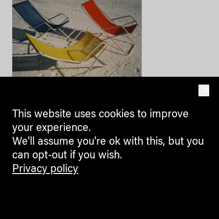
OK
BLOGGERS
This website uses cookies to improve
Il ritratto analogico della Regina
your experience.
della neve
We'll assume you're ok with this, but you
Fotografare le Alpi #29. Intervista
can opt-out if you wish.
ad Arturo + Bamboo
Privacy policy
SILVIA M. C. SENETTE