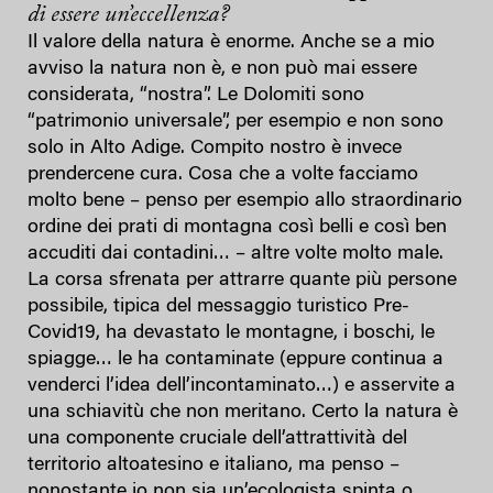
di essere un’eccellenza?
Il valore della natura è enorme. Anche se a mio
avviso la natura non è, e non può mai essere
considerata, “nostra”. Le Dolomiti sono
“patrimonio universale”, per esempio e non sono
solo in Alto Adige. Compito nostro è invece
prendercene cura. Cosa che a volte facciamo
molto bene – penso per esempio allo straordinario
ordine dei prati di montagna così belli e così ben
accuditi dai contadini… – altre volte molto male.
La corsa sfrenata per attrarre quante più persone
possibile, tipica del messaggio turistico Pre-
Covid19, ha devastato le montagne, i boschi, le
spiagge… le ha contaminate (eppure continua a
venderci l’idea dell’incontaminato…) e asservite a
una schiavitù che non meritano. Certo la natura è
una componente cruciale dell’attrattività del
territorio altoatesino e italiano, ma penso –
nonostante io non sia un’ecologista spinta o