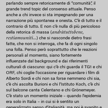
parlando sempre retoricamente di “comunità”, il
grande trend topic del consenso attuale. Penso
anche a chi invece si sta impegnando per una
narrazione più spontanea e onesta. C’è di tutto e il
contrario di tutto. E non c’è nulla di più pericoloso
andràtuttobene,
della retorica di massa (
restiamouniti
…) che si nasconde dietro frasi
fatte, che non si interroga, che fa di ogni singolo
una folla. Penso però soprattutto che le reazioni
personali al momento, siano fortemente
influenzate dal background e dai riferimenti
culturali di ciascuno: qui c’è chi guarda il TG1 e chi
ORF, chi coglie l’occasione per riguardare i film di
Alberto Sordi e chi non sa forse nemmeno chi sia,
c’è chi ascolta Burioni e chi l’Istituto Koch, c’è chi
sul balcone canta Celentano e chi Grönemeyer.
C’è stato un momento iniziale – quando l’epidemia
era solo in Italia – in cui si è sentito un
generalizzato senso d’italianità, ma poi è svanito e