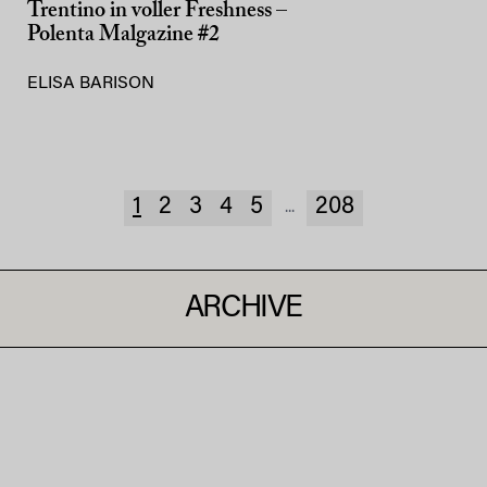
Trentino in voller Freshness –
Polenta Malgazine #2
ELISA BARISON
1
2
3
4
5
208
...
ARCHIVE