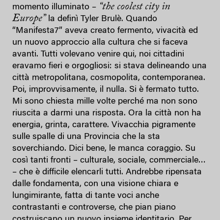
“the coolest city in
momento illuminato –
Europe”
la definì Tyler Brulè. Quando
“Manifesta7” aveva creato fermento, vivacità ed
un nuovo approccio alla cultura che si faceva
avanti. Tutti volevano venire qui, noi cittadini
eravamo fieri e orgogliosi: si stava delineando una
città metropolitana, cosmopolita, contemporanea.
Poi, improvvisamente, il nulla. Si è fermato tutto.
Mi sono chiesta mille volte perché ma non sono
riuscita a darmi una risposta. Ora la città non ha
energia, grinta, carattere. Vivacchia pigramente
sulle spalle di una Provincia che la sta
soverchiando. Dici bene, le manca coraggio. Su
così tanti fronti – culturale, sociale, commerciale…
– che è difficile elencarli tutti. Andrebbe ripensata
dalle fondamenta, con una visione chiara e
lungimirante, fatta di tante voci anche
contrastanti e controverse, che pian piano
costruiscano un nuovo insieme identitario. Per