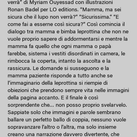
verrà” di Myriam Ouyessad con illustrazioni
Ronan Badel per LO editions. “Mamma, ma sei
sicura che il lupo non verrà?” “Sicurissima.” “E
come fai a esserne così sicura?” Così comincia il
dialogo tra mamma e bimba leprottina che non ne
vuole proprio sapere di addormentarsi e mentre la
mamma fa quello che ogni mamma o papà
farebbe, sistema i vestiti disordinati in camera, le
rimbocca la coperta, intanto la ascolta e la
rassicura. Le domande si susseguono e la
mamma paziente risponde a tutto anche se
l’immaginario della leprottina si riempie di
obiezioni che prendono sempre vita nelle immagini
della pagina accanto. E il finale è così
sorprendente che… non posso proprio svelarvelo.
Sappiate solo che immagini e parole sembrano
ballare un perfetto ballo di coppia, nessuno vuole
sopravanzare l’altro o l’altra, ma solo insieme
creano una narrazione davvero divertente, che