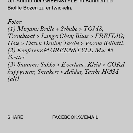
Up-Auftritt der GREENSTYLE im Rahmen der
Biolife Bozen
zu entwickeln.
Fotos:
(1) Mirjam: Brille + Schuhe > TOMS;
Trenchcoat > LangerChen; Bluse > FREITAG;
Hose > Dawn Denim; Tasche > Verena Bellutti.
(2) Konferenz @ GREENSTYLE Muc ©
Voetter
(3) Susanne: Sakko > Everlane, Kleid > CORA
happywear, Sneakers > Adidas, Tasche H&M
(alt)
SHARE
FACEBOOK
/
X
/
EMAIL