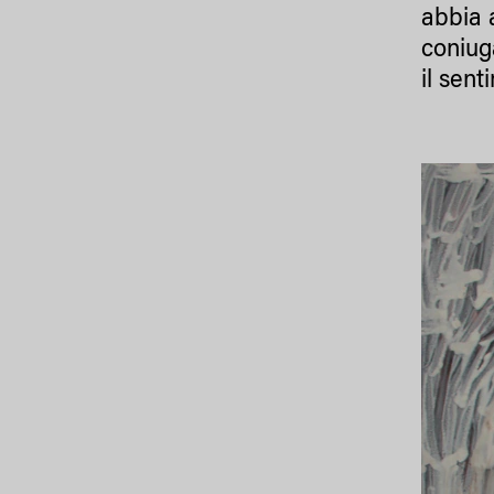
abbia 
coniug
il sent