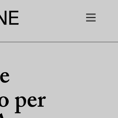
e
o per