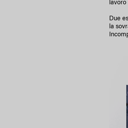
lavoro
Due esp
la sovr
Incomp