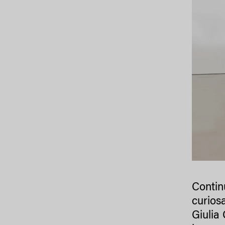
Contin
curios
Giulia