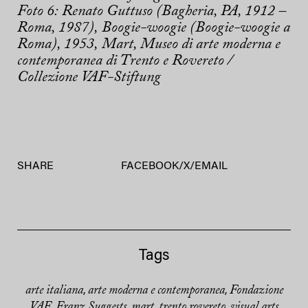
Foto 6: Renato Guttuso (Bagheria, PA, 1912 –
Roma, 1987), Boogie-woogie (Boogie-woogie a
Roma), 1953, Mart, Museo di arte moderna e
contemporanea di Trento e Rovereto /
Collezione VAF-Stiftung
SHARE
FACEBOOK
/
X
/
EMAIL
Tags
arte italiana
arte moderna e contemporanea
Fondazione
,
,
VAF
Franz Suggests
mart
trento rovereto
visual arts
,
,
,
,