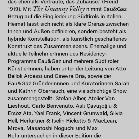
das ehemals Vertraute, das Zuhause.” (Freud
The
Uncanny Valley
1919). Mit
nimmt Eau&Gaz
Bezug auf die Eingliederung Südtirols in Italien:
Heimat lässt sich nicht als klare Grenze zwischen
Innen und Außen definieren, sondern besteht als
hybride Konstellation, als künstlich geschaffenes
Konstrukt des Zusammenlebens. Ehemalige und
aktuelle TeilnehmerInnen des Residency-
Programms Eau&Gaz und mehrere Südtiroler
KünstlerInnen, haben unter der Leitung von Atto
Belloli Ardessi und Ginevra Bria, sowie der
Eau&Gaz Gründerinnnen und Kuratorinnen Sarah
und Kathrin Oberrauch, eine vielschichtige Show
zusammengestellt: Stefan Alber, Atelier Van
Lieshout, Carlo Benvenuto, Aslı Çavuşoğlu &
Ersöz Ata, Yael Frank, Vincent Grunwald, Silvia
Hell, Herfurtner & Iselin Ricketts & MacLean,
Mrova, Masatoshi Noguchi und Max
Rohr untersuchen in dieser Edition die