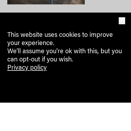
CULTURE + ARTS
OK
1974–2024: cinquant’anni di
A22 in mostra alle Gallerie di
This website uses cookies to improve
Trento
your experience.
We'll assume you're ok with this, but you
CLAUDIA GELATI
can opt-out if you wish.
Privacy policy