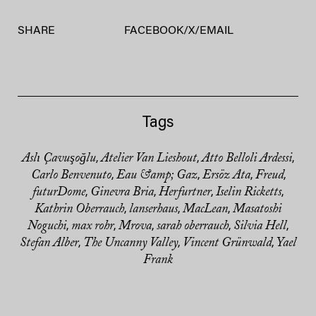
SHARE
FACEBOOK
/
X
/
EMAIL
Tags
Aslı Çavuşoğlu
Atelier Van Lieshout
Atto Belloli Ardessi
,
,
,
Carlo Benvenuto
Eau &amp; Gaz
Ersöz Ata
Freud
,
,
,
,
futurDome
Ginevra Bria
Herfurtner
Iselin Ricketts
,
,
,
,
Kathrin Oberrauch
lanserhaus
MacLean
Masatoshi
,
,
,
Noguchi
max rohr
Mrova
sarah oberrauch
Silvia Hell
,
,
,
,
,
Stefan Alber
The Uncanny Valley
Vincent Grünwald
Yael
,
,
,
Frank