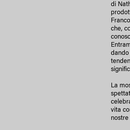
di Nat
prodot
Francof
che, c
conosc
Entram
dando v
tenden
signific
La mos
spetta
celebra
vita c
nostre 