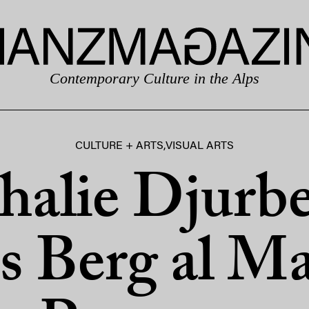
Contemporary Culture in the Alps
CULTURE + ARTS
,
VISUAL ARTS
halie Djurbe
 Berg al Ma