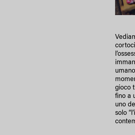
Vediam
cortoci
l’osse
immane
umano 
moment
gioco 
fino a
uno de
solo “
contem