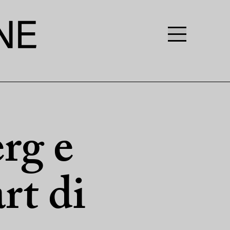
rg e
rt di