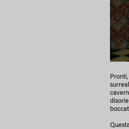
Pronti
surreal
cavern
disori
boccate
Questa