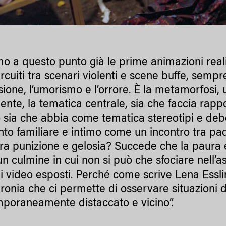
o a questo punto già le prime animazioni reali
rcuiti tra scenari violenti e scene buffe, sempre
ssione, l’umorismo e l’orrore. È la metamorfosi
nte, la tematica centrale, sia che faccia rapp
sia che abbia come tematica stereotipi e de
o familiare e intimo come un incontro tra padr
tra punizione e gelosia? Succede che la paura 
 un culmine in cui non si può che sfociare nell’
i video esposti. Perché come scrive Lena Essl
l’ironia che ci permette di osservare situazioni
poraneamente distaccato e vicino”.