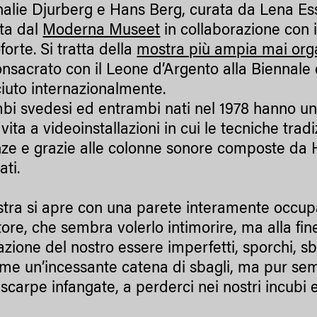
halie Djurberg e Hans Berg, curata da Lena Ess
ta dal
Moderna Museet
in collaborazione con 
orte. Si tratta della
mostra più ampia mai org
onsacrato con il Leone d’Argento alla Biennale
iuto internazionalmente.
bi svedesi ed entrambi nati nel 1978 hanno uni
ita a videoinstallazioni in cui le tecniche trad
ze e grazie alle colonne sonore composte da Ha
ati.
tra si apre con una parete interamente occupa
tore, che sembra volerlo intimorire, ma alla fi
zione del nostro essere imperfetti, sporchi, sba
ome un’incessante catena di sbagli, ma pur sem
scarpe infangate, a perderci nei nostri incubi e 