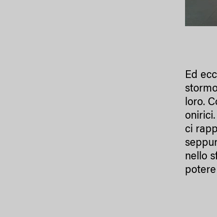
Ed ecc
stormo
loro. 
onirici
ci rap
seppur 
nello 
potere 