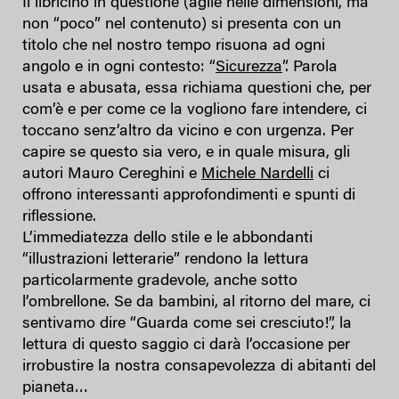
Il libricino in questione (agile nelle dimensioni, ma
non “poco” nel contenuto) si presenta con un
titolo che nel nostro tempo risuona ad ogni
angolo e in ogni contesto: “
Sicurezza
”. Parola
usata e abusata, essa richiama questioni che, per
com’è e per come ce la vogliono fare intendere, ci
toccano senz’altro da vicino e con urgenza. Per
capire se questo sia vero, e in quale misura, gli
autori Mauro Cereghini e
Michele Nardelli
ci
offrono interessanti approfondimenti e spunti di
riflessione.
L’immediatezza dello stile e le abbondanti
“illustrazioni letterarie” rendono la lettura
particolarmente gradevole, anche sotto
l’ombrellone. Se da bambini, al ritorno del mare, ci
sentivamo dire “Guarda come sei cresciuto!”, la
lettura di questo saggio ci darà l’occasione per
irrobustire la nostra consapevolezza di abitanti del
pianeta…