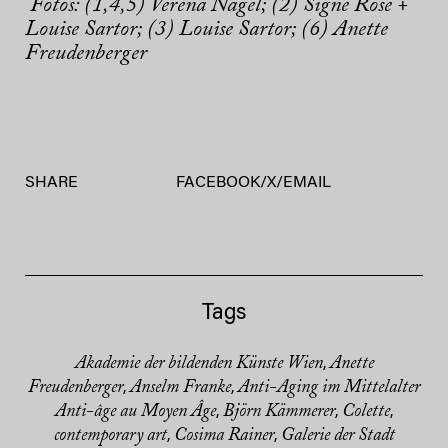
Fotos: (1,4,5) Verena Nagel; (2) Signe Rose +
Louise Sartor; (3) Louise Sartor; (6) Anette
Freudenberger
SHARE
FACEBOOK
/
X
/
EMAIL
Tags
Akademie der bildenden Künste Wien
Anette
,
Freudenberger
Anselm Franke
Anti-Aging im Mittelalter
,
,
Anti-âge au Moyen Âge
Björn Kämmerer
Colette
,
,
,
contemporary art
Cosima Rainer
Galerie der Stadt
,
,