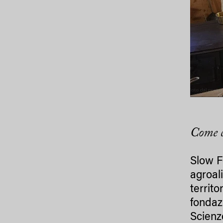
Come c
Slow F
agroal
territ
fondaz
Scienz