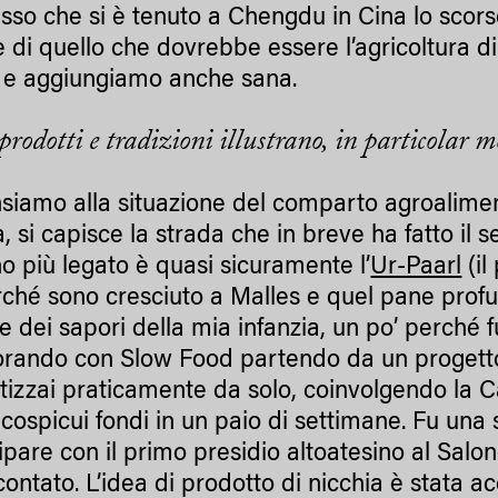
sso che si è tenuto a Chengdu in Cina lo scors
e di quello che dovrebbe essere l’agricoltura d
, e aggiungiamo anche sana.
rodotti e tradizioni illustrano, in particolar m
siamo alla situazione del comparto agroalimen
fa, si capisce la strada che in breve ha fatto il 
no più legato è quasi sicuramente l’
Ur-Paarl
(il
rché sono cresciuto a Malles e quel pane profu
e dei sapori della mia infanzia, un po’ perché f
orando con Slow Food partendo da un progetto
tizzai praticamente da solo, coinvolgendo la
i cospicui fondi in un paio di settimane. Fu una
ipare con il primo presidio altoatesino al Sal
scontato. L’idea di prodotto di nicchia è stata