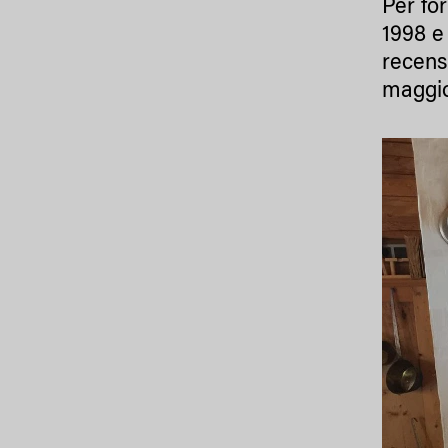
Per fo
1998 e
recensi
maggio