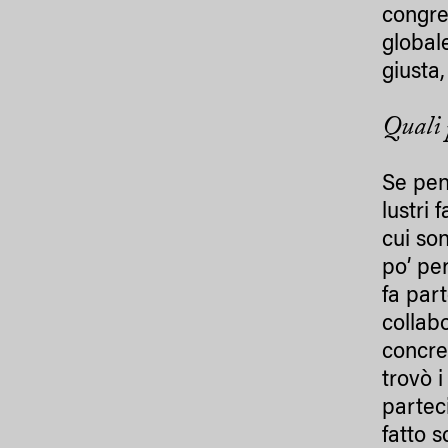
congre
global
giusta
Quali p
Se pen
lustri 
cui so
po’ pe
fa part
collab
concre
trovò 
partec
fatto 