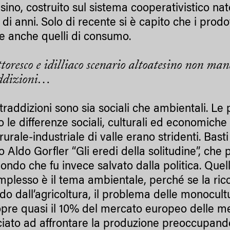
sino, costruito sul sistema cooperativistico na
di anni. Solo di recente si è capito che i prodo
re anche quelli di consumo.
ttoresco e idilliaco scenario altoatesino non ma
addizioni…
traddizioni sono sia sociali che ambientali. Le
 le differenze sociali, culturali ed economic
rurale-industriale di valle erano stridenti. Bast
no Aldo Gorfler “Gli eredi della solitudine”, c
ondo che fu invece salvato dalla politica. Quell
mplesso è il tema ambientale, perché se la ricc
do dall’agricoltura, il problema delle monocul
opre quasi il 10% del mercato europeo delle mele
iato ad affrontare la produzione preoccupando