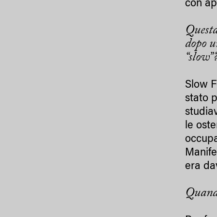
con ap
Questa
dopo u
“slow”
Slow F
stato 
studia
le oste
occupa
Manife
era da
Quando