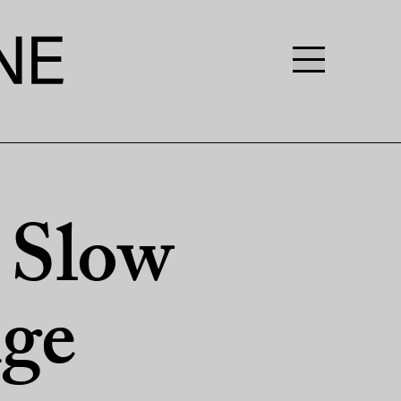
e Slow
ige