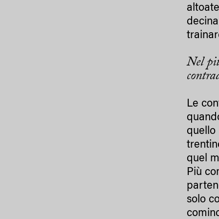
altoate
decina 
traina
Nel pi
contr
Le con
quando
quello 
trenti
quel m
Più co
parten
solo c
cominc