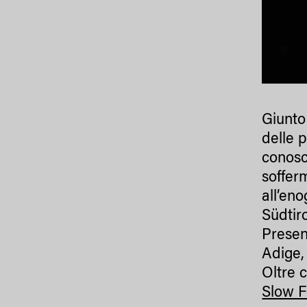
Giunto
delle p
conosc
soffer
all’en
Südtir
Present
Adige,
Oltre 
Slow 