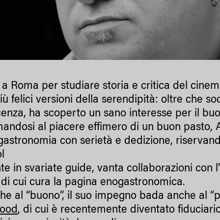
 a Roma per studiare storia e critica del cine
iù felici versioni della serendipità: oltre che s
enza, ha scoperto un sano interesse per il bu
mandosi al piacere effimero di un buon pasto, 
ogastronomia con serietà e dedizione, riservand
ol
e in svariate guide, vanta collaborazioni con l’
 di cui cura la pagina enogastronomica.
che al “buono”, il suo impegno bada anche al “pu
Food
, di cui è recentemente diventato fiduciari