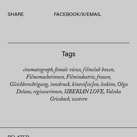
SHARE
FACEBOOK
/
X
/
EMAIL
Tags
cinematograph
female views
filmclub bozen
,
,
,
Filmemacherinnen
Filmindustrie
frauen
,
,
,
Gleichberechtigung
innsbruck
kinovi[sie]on
leokino
Olga
,
,
,
,
Delane
regisseurinnen
SIBERIAN LOVE
Valeska
,
,
,
Griesbach
western
,