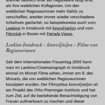
Männer deutlich öfter als Regisseure tätig sind,
als ihre weiblichen Kolleginnen. Um den
weiblichen Regisseurinnen mehr Gehör zu
verschaffen, werden immer wieder verschiedene
Initiativen gestartet, so beispielsweise auch vom
Leokino
in Innsbruck mit
kinovi[sie]on
und vom
Filmclub
in Bozen mit
Female Views
.
Leokino Innsbruck –
kinovi[sie]on – Filme von
Regisseurinnen
Seit dem Internationalen Frauentag 2005 kann
man im Leokino/Cinematograph in Innsbruck
einmal im Monat Filme sehen, immer am 8. des
Monats, die von weiblichen Regisseurinnen
konzipiert wurden. Der Filmzyklus kinovi[sie]on ist
ein Projekt des Otto-Preminger-Instituts und hat
zum Ziel, auf die bestehende Benachteiligung von
Frauen aufmerksam zu machen und dieser