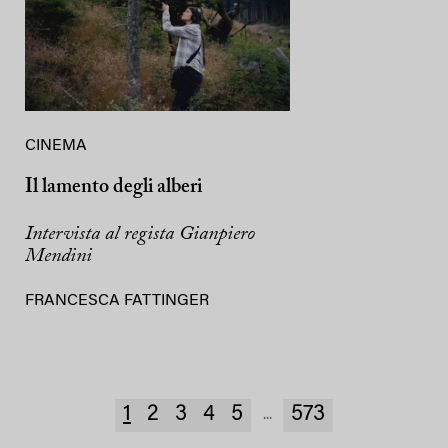
CINEMA
Il lamento degli alberi
Intervista al regista Gianpiero
Mendini
FRANCESCA FATTINGER
1
2
3
4
5
573
...