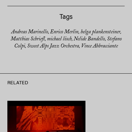
Tags
Andreas Marinello
Enrico Merlin
helga plankensteiner
,
,
,
Matthias Schriefl
michael lösch
Nelide Bandello
Stefano
,
,
,
Colpi
Sweet Alps Jazz Orchestra
Vince Abbracciante
,
,
RELATED