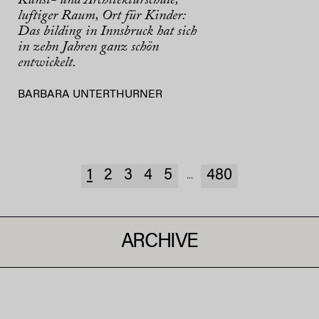
luftiger Raum, Ort für Kinder:
Das bilding in Innsbruck hat sich
in zehn Jahren ganz schön
entwickelt.
BARBARA UNTERTHURNER
1
2
3
4
5
480
...
ARCHIVE