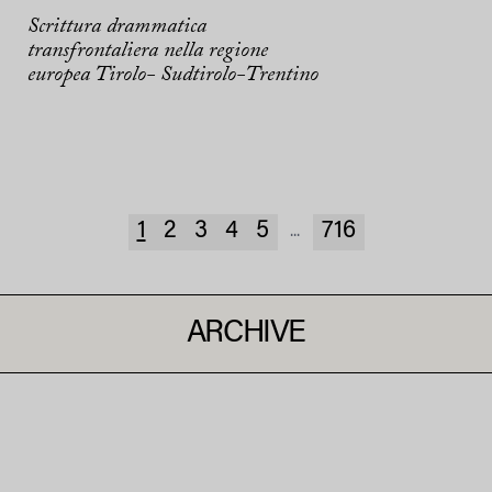
Scrittura drammatica
transfrontaliera nella regione
europea Tirolo- Sudtirolo-Trentino
1
2
3
4
5
716
...
ARCHIVE