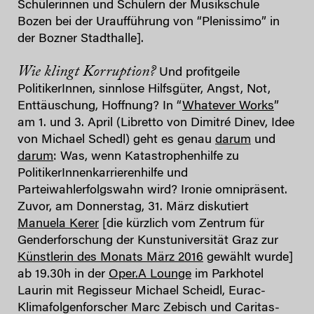
Schülerinnen und Schülern der Musikschule
Bozen bei der Uraufführung von “Plenissimo” in
der Bozner Stadthalle].
Wie klingt Korruption?
Und profitgeile
PolitikerInnen, sinnlose Hilfsgüter, Angst, Not,
Enttäuschung, Hoffnung? In “
Whatever Works
”
am 1. und 3. April (Libretto von Dimitré Dinev, Idee
von Michael Schedl) geht es genau
darum
und
darum
: Was, wenn Katastrophenhilfe zu
PolitikerInnenkarrierenhilfe und
Parteiwahlerfolgswahn wird? Ironie omnipräsent.
Zuvor, am Donnerstag, 31. März diskutiert
Manuela Kerer
[die kürzlich vom Zentrum für
Genderforschung der Kunstuniversität Graz zur
Künstlerin des Monats März 2016
gewählt wurde]
ab 19.30h in der
Oper.A Lounge
im Parkhotel
Laurin mit Regisseur Michael Scheidl, Eurac-
Klimafolgenforscher Marc Zebisch und Caritas-