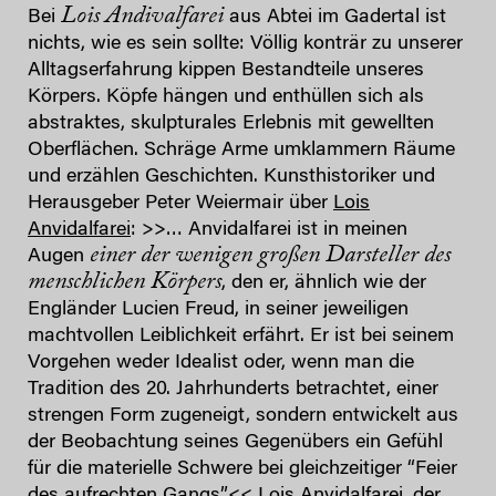
Lois Andivalfarei
Bei
aus Abtei im Gadertal ist
nichts, wie es sein sollte: Völlig konträr zu unserer
Alltagserfahrung kippen Bestandteile unseres
Körpers. Köpfe hängen und enthüllen sich als
abstraktes, skulpturales Erlebnis mit gewellten
Oberflächen. Schräge Arme umklammern Räume
und erzählen Geschichten. Kunsthistoriker und
Herausgeber Peter Weiermair über
Lois
Anvidalfarei
: >>… Anvidalfarei ist in meinen
einer der wenigen großen Darsteller des
Augen
menschlichen Körpers
, den er, ähnlich wie der
Engländer Lucien Freud, in seiner jeweiligen
machtvollen Leiblichkeit erfährt. Er ist bei seinem
Vorgehen weder Idealist oder, wenn man die
Tradition des 20. Jahrhunderts betrachtet, einer
strengen Form zugeneigt, sondern entwickelt aus
der Beobachtung seines Gegenübers ein Gefühl
für die materielle Schwere bei gleichzeitiger “Feier
des aufrechten Gangs”.<< Lois Anvidalfarei, der