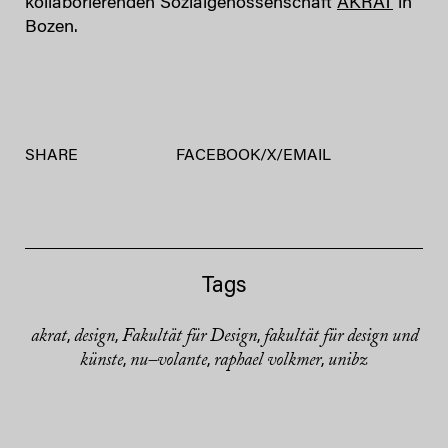
kollaborierenden Sozialgenossenschaft
AKRAT
in
Bozen.
SHARE
FACEBOOK
/
X
/
EMAIL
Tags
akrat
design
Fakultät für Design
fakultät für design und
,
,
,
künste
nu–volante
raphael volkmer
unibz
,
,
,