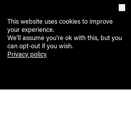
Intervista alla designer Barbara
OK
Schweizer: dalla mostra “Sciscioré”,
dove i suoi lavori dialogano con
This website uses cookies to improve
quelli di Riccardo Schweizer, al suo
percorso personale nel design
your experience.
We'll assume you're ok with this, but you
MARIA QUINZ
can opt-out if you wish.
Privacy policy
DESIGN