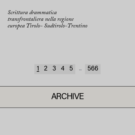
Scrittura drammatica
transfrontaliera nella regione
europea Tirolo- Sudtirolo-Trentino
1
2
3
4
5
566
...
ARCHIVE