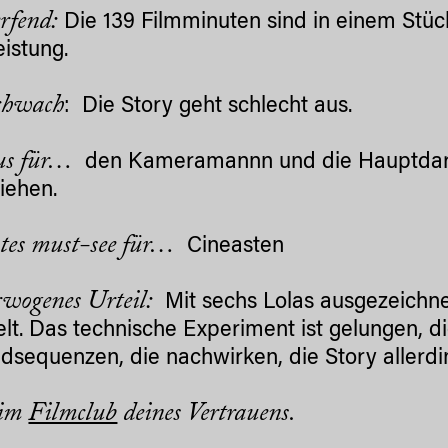
fend:
Die 139 Filmminuten sind in einem Stück
eistung.
chwach
: Die Story geht schlecht aus.
us für…
den Kameramannn und die Hauptdars
iehen.
tes must-see für…
Cineasten
wogenes Urteil:
Mit sechs Lolas ausgezeichnet
lt. Das technische Experiment ist gelungen, di
ildsequenzen, die nachwirken, die Story allerdi
 im
Filmclub
deines Vertrauens.