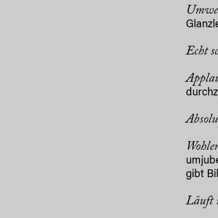
Umwer
Glanzl
Echt s
Appla
durchz
Absolu
Wohler
umjube
gibt B
Läuft