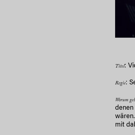
: Vi
Titel
: S
Regie
Worum ge
denen 
wären.
mit da