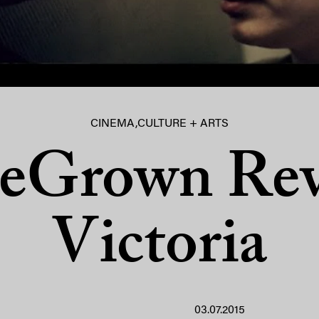
CINEMA
,
CULTURE + ARTS
Grown Rev
Victoria
03.07.2015