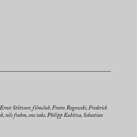
Ernst Stötzner
filmclub
Franz Rogowski
Frederick
,
,
,
ab
nils frahm
one take
Philipp Kubitza
Sebastian
,
,
,
,