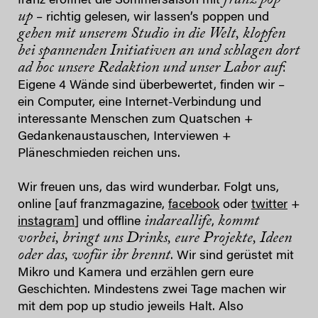
franz eröffnet die Sommersaison mit
up
– richtig gelesen, wir lassen’s poppen und
gehen mit unserem Studio in die Welt, klopfen
bei spannenden Initiativen an und schlagen dort
ad hoc unsere Redaktion und unser Labor auf
:
Eigene 4 Wände sind überbewertet, finden wir –
ein Computer, eine Internet-Verbindung und
interessante Menschen zum Quatschen +
Gedankenaustauschen, Interviewen +
Pläneschmieden reichen uns.
Wir freuen uns, das wird wunderbar. Folgt uns,
online [auf franzmagazine,
facebook
oder
twitter
+
indareallife
kommt
instagram
] und offline
,
vorbei, bringt uns Drinks, eure Projekte, Ideen
oder das, wofür ihr brennt
. Wir sind gerüstet mit
Mikro und Kamera und erzählen gern eure
Geschichten. Mindestens zwei Tage machen wir
mit dem pop up studio jeweils Halt. Also