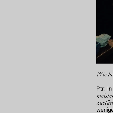
Wie be
Ptr: I
meiste
zustän
wenige