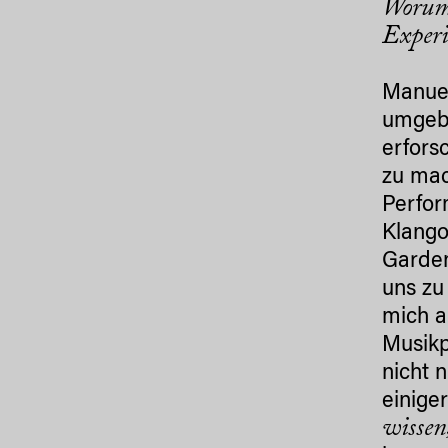
Worum 
Experi
Manuel
umgebe
erfors
zu mac
Perfor
Klango
Garden
uns zu
mich a
Musikp
nicht 
einige
wissen