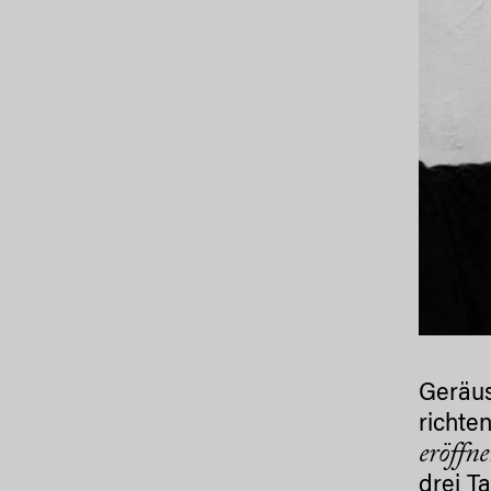
Geräus
richte
eröffn
drei T