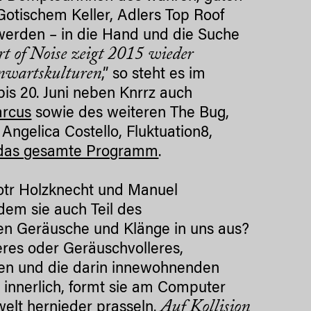
Gotischem Keller, Adlers Top Roof
werden – in die Hand und die Suche
t of Noise zeigt 2015 wieder
nwartskulturen
,” so steht es im
is 20. Juni neben Knrrz auch
arcus
sowie des weiteren The Bug,
Angelica Costello, Fluktuation8,
 das gesamte Programm
.
otr Holzknecht und Manuel
dem sie auch Teil des
en Geräusche und Klänge in uns aus?
eres oder Geräuschvolleres,
en und die darin innewohnenden
ie innerlich, formt sie am Computer
Auf Kollision
elt hernieder prasseln.