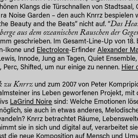
hönen Klangs die Türschnallen von Stadtsaal, 
ra Noise Garden – den auch Knrrz bespielen 
Das Hear
the Beauty and the Beats” nicht auf. “
berge aus dem ozeanischen Rauschen der Gege
mm geschrieben. Im Gesamt-Line-Up von 18. b
n-Ikone und
Electrolore
-Erfinder
Alexander M
Lewis, Innode, Jung an Tagen, Quiet Ensemble, 
, Perc, Shifted, um nur einige zu nennen.
Hier
k zu Knrrz
und zum 2007 von Peter Kompripi
lmsteiner ins Leben geworfenen Projekt, mit 
tivs
LaGrind Noire
sind: Welche Emotionen lös
 möglich, sie auch in etwas anderes, Melodisch
ndeln? Knrrz betrachtet Räume, Lebenswelt
nimmt sie in sich und digital auf, verarbeitet s
sst die neue Komposition auf Mensch und Umw