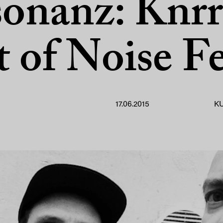
onanz: Knr
 of Noise Fe
17.06.2015
K