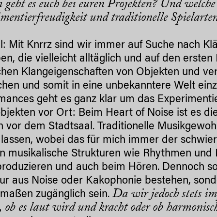
geht es euch bei euren Projekten? Und welche 
mentierfreudigkeit und traditionelle Spielarte
: Mit Knrrz sind wir immer auf Suche nach Kl
n, die vielleicht alltäglich und auf den ersten 
chen Klangeigenschaften von Objekten und ve
hen und somit in eine unbekanntere Welt einz
mances geht es ganz klar um das Experimentier
bjekten vor Ort: Beim Heart of Noise ist es di
 vor dem Stadtsaal. Traditionelle Musikgewoh
 lassen, wobei das für mich immer der schwierig
n musikalische Strukturen wie Rhythmen und 
roduzieren und auch beim Hören. Dennoch sol
nur aus Noise oder Kakophonie bestehen, sond
Da wir jedoch stets i
rmaßen zugänglich sein.
, ob es laut wird und kracht oder ob harmonisc