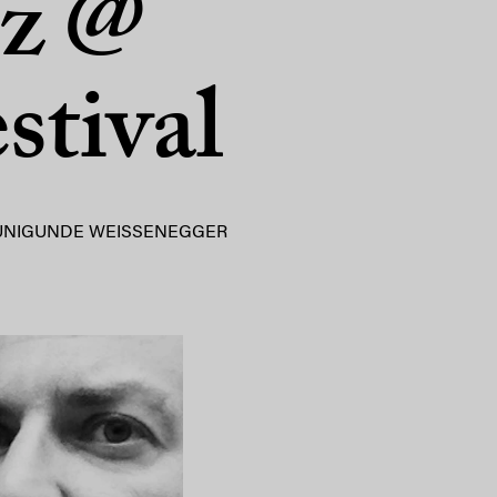
rz @
stival
UNIGUNDE WEISSENEGGER