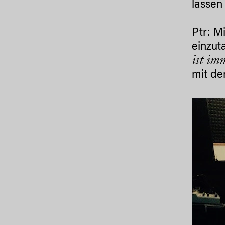
lassen
Ptr: M
einzut
ist im
mit de