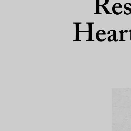
Res
Heart