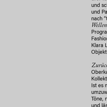
und sc
und Pa
nach “
Wellen
Progra
Fashio
Klara 
Objekt
Zurüc
Oberka
Kollek
Ist es
umzuwa
Töne, 
und lä