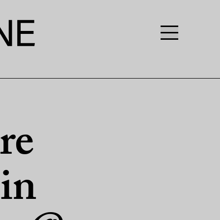
re
in