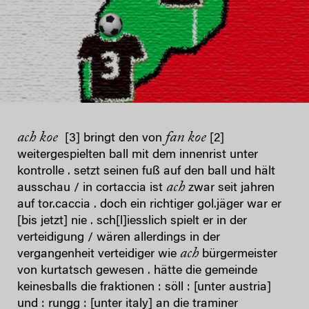
ach koe
fan koe
[3] bringt den von
[2]
weitergespielten ball mit dem innenrist unter
kontrolle . setzt seinen fuß auf den ball und hält
ach
ausschau / in cortaccia ist
zwar seit jahren
auf tor.caccia . doch ein richtiger gol.jäger war er
[bis jetzt] nie . sch[l]iesslich spielt er in der
verteidigung / wären allerdings in der
ach
vergangenheit verteidiger wie
bürgermeister
von kurtatsch gewesen . hätte die gemeinde
keinesballs die fraktionen : söll : [unter austria]
und : rungg : [unter italy] an die traminer