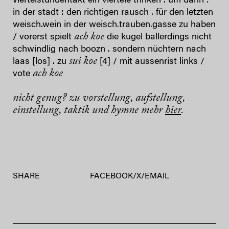
viertelstundentakt ein viertele trinken . um dann :
in der stadt : den richtigen rausch . für den letzten
weisch.wein in der weisch.trauben.gasse zu haben
ach koe
/ vorerst spielt
die kugel ballerdings nicht
schwindlig nach boozn . sondern nüchtern nach
sui koe
laas [los] . zu
[4] / mit aussenrist links /
ach koe
vote
nicht genug? zu vorstellung, aufstellung,
einstellung, taktik und hymne mehr
hier
.
SHARE
FACEBOOK
/
X
/
EMAIL