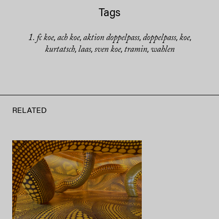
Tags
1. fc koe
ach koe
aktion doppelpass
doppelpass
koe
,
,
,
,
,
kurtatsch
laas
sven koe
tramin
wahlen
,
,
,
,
RELATED