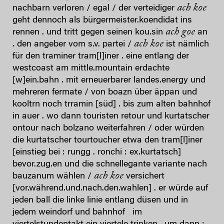
ach koe
nachbarn verloren / egal / der verteidiger
geht dennoch als bürgermeister.koendidat ins
ach goe
rennen . und tritt gegen seinen kou.sin
an
ach koe
. den angeber vom s.v. partei /
ist nämlich
für den traminer tram[l]iner . eine entlang der
westcoast am mittle.mountain erdachte
[w]ein.bahn . mit erneuerbarer landes.energy und
mehreren fermate / von boazn über äppan und
kooltrn noch trramin [süd] . bis zum alten bahnhof
in auer . wo dann touristen retour und kurtatscher
ontour nach bolzano weiterfahren / oder würden
die kurtatscher tourtoucher etwa den tram[l]iner
[einstieg bei : rungg . ronchi : ex.kurtatsch]
bevor.zug.en und die schnellegante variante nach
ach koe
bauzanum wählen /
versichert
[vor.während.und.nach.den.wahlen] . er würde auf
jeden ball die linke linie entlang düsen und in
jedem weindorf und bahnhof im