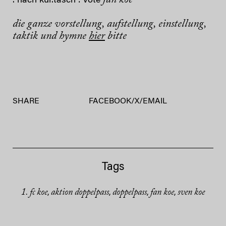
. nach kur.tasch : vote
die ganze vorstellung, aufstellung, einstellung,
taktik und hymne
hier
bitte
SHARE
FACEBOOK
/
X
/
EMAIL
Tags
1. fc koe
aktion doppelpass
doppelpass
fan koe
sven koe
,
,
,
,