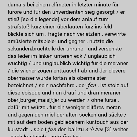
damals bei einem elfmeter in letzter minute für
furore und für den unverdienten sieg gesorgt / er
stieß [so die legende] vor dem anlauf zum
strafstoß kurz einen überlauten furz ins feld .
blickte sich um . fragte nach verletzten . verwirrte
amüsierte mitspieler und gegner . nutzte die
sekunden.bruchteile der unruhe und versenkte
das leder im linken unteren eck / unglaublich
wuchtig / und unglaublich wichtig für die meraner
/ die wiener zogen enttäuscht ab und der clevere
obermaiser wurde fortan als obermaister
fan
bezeichnet / sein nachfahre . der
. ist stolz auf
diese episode und nun drauf und dran meraner
ober[bürger]mais[t]er zu werden / ohne fürze .
dafür mit würze . für ein weniger elitäres meran
und gegen den mief der alten socken und säcke /
mit auf dem boden gebliebenem kur.touch aus der
fan
ach koe
kurstadt . spielt
den ball zu
[3] weiter
fan koe