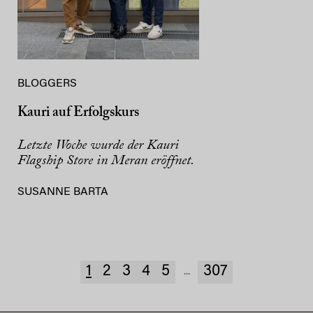
BLOGGERS
Kauri auf Erfolgskurs
Letzte Woche wurde der Kauri
Flagship Store in Meran eröffnet.
SUSANNE BARTA
1
2
3
4
5
307
...