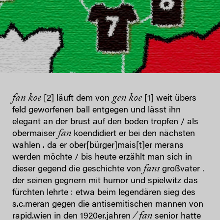
fan
koe
gen koe
[2] läuft dem von
[1] weit übers
feld geworfenen ball entgegen und lässt ihn
elegant an der brust auf den boden tropfen / als
fan
obermaiser
koendidiert er bei den nächsten
wahlen . da er ober[bürger]mais[t]er merans
werden möchte / bis heute erzählt man sich in
fans
dieser gegend die geschichte von
großvater .
der seinen gegnern mit humor und spielwitz das
fürchten lehrte : etwa beim legendären sieg des
s.c.meran gegen die antisemitischen mannen von
/ fan
rapid.wien in den 1920er.jahren
senior hatte