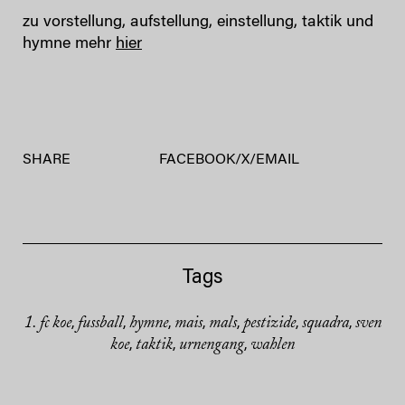
zu vorstellung, aufstellung, einstellung, taktik und
hymne mehr
hier
SHARE
FACEBOOK
/
X
/
EMAIL
Tags
1. fc koe
fussball
hymne
mais
mals
pestizide
squadra
sven
,
,
,
,
,
,
,
koe
taktik
urnengang
wahlen
,
,
,