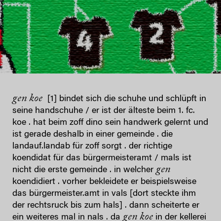
gen koe
[1] bindet sich die schuhe und schlüpft in
seine handschuhe / er ist der älteste beim 1. fc.
koe . hat beim zoff dino sein handwerk gelernt und
ist gerade deshalb in einer gemeinde . die
landauf.landab für zoff sorgt . der richtige
koendidat für das bürgermeisteramt / mals ist
gen
nicht die erste gemeinde . in welcher
koendidiert . vorher bekleidete er beispielsweise
das bürgermeister.amt in vals [dort steckte ihm
der rechtsruck bis zum hals] . dann scheiterte er
gen koe
ein weiteres mal in nals . da
in der kellerei