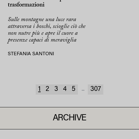
trasformazioni
Sulle montagne una luce rara
attraversa i boschi, scioglie ciò che
non nutre più e apre il cuore a
presenze capaci di meraviglia
STEFANIA SANTONI
1
2
3
4
5
307
...
ARCHIVE