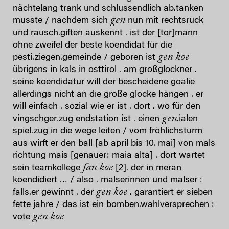
nächtelang trank und schlussendlich ab.tanken
gen
musste / nachdem sich
nun mit rechtsruck
und rausch.giften auskennt . ist der [tor]mann
ohne zweifel der beste koendidat für die
gen koe
pesti.ziegen.gemeinde / geboren ist
übrigens in kals in osttirol . am großglockner .
seine koendidatur will der bescheidene goalie
allerdings nicht an die große glocke hängen . er
will einfach . sozial wie er ist . dort . wo für den
gen
vingschger.zug endstation ist . einen
.ialen
spiel.zug in die wege leiten / vom fröhlichsturm
aus wirft er den ball [ab april bis 10. mai] von mals
richtung mais [genauer: maia alta] . dort wartet
fan koe
sein teamkollege
[2]. der in meran
koendidiert … / also . malserinnen und malser :
gen koe
falls.er gewinnt . der
. garantiert er sieben
fette jahre / das ist ein bomben.wahlversprechen :
gen koe
vote