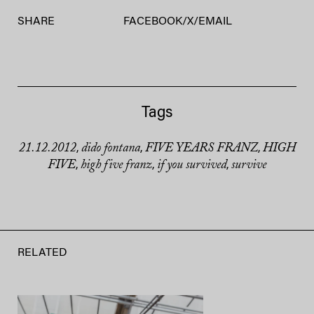
SHARE
FACEBOOK
/
X
/
EMAIL
Tags
21.12.2012
dido fontana
FIVE YEARS FRANZ
HIGH
,
,
,
FIVE
high five franz
if you survived
survive
,
,
,
RELATED