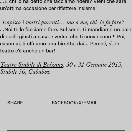
…E chi lo ha detto che facciamo ridere? Vieni che sarà
un’ottima occasione per riflettere insieme!
apisco i vostri parenti… ma a me, chi lo fa fare?
C
…Noi te lo facciamo fare. Sul serio. Ti mandiamo un paio
di quelli giusti a casa e vedrai che ti convincono!!! Poi,
casomai, ti offriamo una birretta, dai… Perché, sì, in
teatro c’è anche un bar!
Teatro Stabile di Bolzano
, 30 e 31 Gennaio 2015,
Stabile 50, Cababoz
SHARE
FACEBOOK
/
X
/
EMAIL