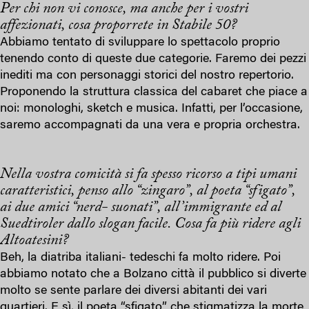
Per chi non vi conosce, ma anche per i vostri
affezionati, cosa proporrete in Stabile 50?
Abbiamo tentato di sviluppare lo spettacolo proprio
tenendo conto di queste due categorie. Faremo dei pezzi
inediti ma con personaggi storici del nostro repertorio.
Proponendo la struttura classica del cabaret che piace a
noi: monologhi, sketch e musica. Infatti, per l’occasione,
saremo accompagnati da una vera e propria orchestra.
Nella vostra comicità si fa spesso ricorso a tipi umani
caratteristici, penso allo “zingaro”, al poeta “sfigato”,
ai due amici “nerd- suonati”, all’immigrante ed al
Suedtiroler dallo slogan facile. Cosa fa più ridere agli
Altoatesini?
Beh, la diatriba italiani- tedeschi fa molto ridere. Poi
abbiamo notato che a Bolzano città il pubblico si diverte
molto se sente parlare dei diversi abitanti dei vari
quartieri. E sì, il poeta “sfigato” che stigmatizza la morte