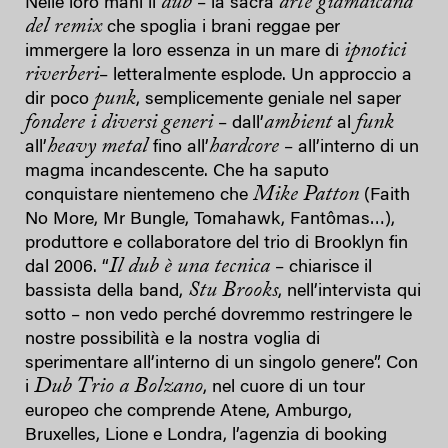
dub
arte giamaicana
Nelle loro mani il
– la sacra
del remix
che spoglia i brani reggae per
ipnotici
immergere la loro essenza in un mare di
riverberi
– letteralmente esplode. Un approccio a
punk
dir poco
, semplicemente geniale nel saper
fondere i diversi generi
ambient
funk
– dall’
al
heavy metal
hardcore
all’
fino all’
– all’interno di un
magma incandescente. Che ha saputo
Mike Patton
conquistare nientemeno che
(Faith
No More, Mr Bungle, Tomahawk, Fantômas…),
produttore e collaboratore del trio di Brooklyn fin
Il dub è una tecnica
dal 2006. “
– chiarisce il
Stu Brooks
bassista della band,
, nell’intervista qui
sotto – non vedo perché dovremmo restringere le
nostre possibilità e la nostra voglia di
sperimentare all’interno di un singolo genere”. Con
Dub Trio a Bolzano
i
, nel cuore di un tour
europeo che comprende Atene, Amburgo,
Bruxelles, Lione e Londra, l’agenzia di booking