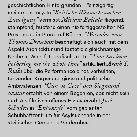
geschichtlichen Hintergründen – “einzigartig”
“Kritische Räume brauchen
meinte die Jury. In
Zuneigung”
Miriam Bajtala
vermisst
fliegend,
stampfend, hüpfend einen nie fertiggestellten NS-
“Wotruba” von
Presigebau in Prora auf Rügen.
Thomas Draschan
beschäftigt sich auch mit dem
Aspekt Architektur und tastet die gleichnamige
“That has been
Kirche in Wien fotografisch ab. In
bothering me the whole time”
Arash T.
artikuliert
Riahi
über die Performance eines verhüllten,
tanzenden Körpers religiöse und politische
“Gün ve Gece” von Siegmund
Ambivalenzen.
Skalar
erzählt von einem Begehren, das nicht sein
Juri
darf. Als filmisch offenes Essay erzählt
Schaden
“Entwürfe”
in
vom geplanten
Schubhaftzentrum für Asylsuchende in der
steirischen Gemeinde Vordernberg.