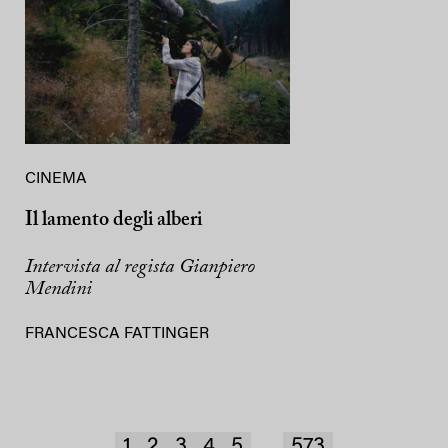
CINEMA
Il lamento degli alberi
Intervista al regista Gianpiero
Mendini
FRANCESCA FATTINGER
1
2
3
4
5
573
...