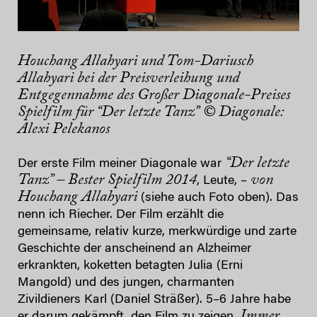
Houchang Allahyari und Tom-Dariusch
Allahyari bei der Preisverleihung und
Entgegennahme des
Großer Diagonale-Preises
Spielfilm für “Der letzte Tanz”
© Diagonale:
Alexi Pelekanos
“Der letzte
Der erste Film meiner Diagonale war
Tanz” – Bester Spielfilm 2014
von
, Leute, –
Houchang Allahyari
(siehe auch Foto oben). Das
nenn ich Riecher. Der Film erzählt die
gemeinsame, relativ kurze, merkwürdige und zarte
Geschichte der anscheinend an Alzheimer
erkrankten, koketten betagten Julia (Erni
Mangold) und des jungen, charmanten
Zivildieners Karl (Daniel Sträßer). 5–6 Jahre habe
Immer
er darum gekämpft, den Film zu zeigen.