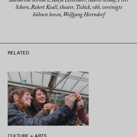
Katharina Schwarz
Katja Lechthaler
Marco Schaaf
Peter
,
,
,
Schorn
Robert Koall
theater
Tschick
vbb
vereinigte
,
,
,
,
,
bühnen bozen
Wolfgang Herrndorf
,
RELATED
CULTURE + ARTS