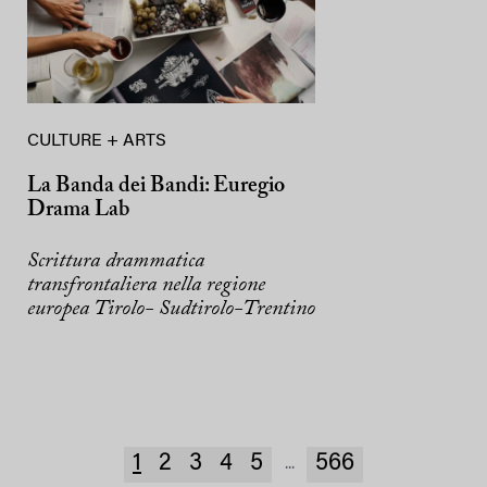
CULTURE + ARTS
La Banda dei Bandi: Euregio
Drama Lab
Scrittura drammatica
transfrontaliera nella regione
europea Tirolo- Sudtirolo-Trentino
1
2
3
4
5
566
...