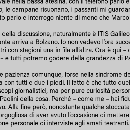
le nella bassa atesina, con il telefono parlo e 
ro, le campane risuonano, i passanti mi guardan
to parlo e interrogo niente di meno che Marco 
 della discussione, naturalmente è ITIS Galileo
ente arriva a Bolzano. Io non vedevo l’ora succe
tri con stagioni una in fila all’altra. Ora è qui
– e tutti potremo godere della grandezza di Pa
e pazienza comunque, forse nella sindrome d
 con tutti e due i piedi. Il fatto è che tutto qu
scopi giornalistici, ma per pure curiosità pers
Paolini della cosa. Perché – come me – hai fid
sivo. Alla fine però, nonostante qualche stoccat
orgogliosa di aver avuto l’occasione di metter
one personale di interviste agli amati teatranti.