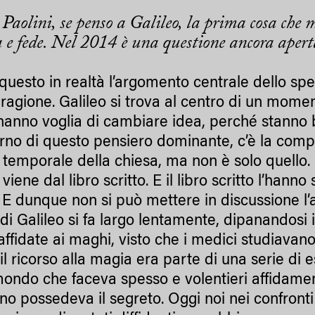
aolini, se penso a Galileo, la prima cosa che m
a e fede. Nel 2014 è una questione ancora aper
questo in realtà l’argomento centrale dello spe
 ragione. Galileo si trova al centro di un momen
hanno voglia di cambiare idea, perché stanno
terno di questo pensiero dominante, c’è la com
 temporale della chiesa, ma non è solo quello. 
viene dal libro scritto. E il libro scritto l’hanno
. E dunque non si può mettere in discussione l’au
 di Galileo si fa largo lentamente, dipanandosi
ffidate ai maghi, visto che i medici studiavano 
il ricorso alla magia era parte di una serie di e
mondo che faceva spesso e volentieri affidamen
no possedeva il segreto. Oggi noi nei confronti