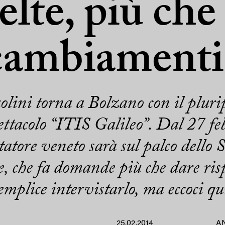
elte, più che
cambiamenti
lini torna a Bolzano con il pluri
pettacolo “ITIS Galileo”. Dal 27 f
atore veneto sarà sul palco dello 
e, che fa domande più che dare ris
emplice intervistarlo, ma eccoci qu
25.02.2014
A