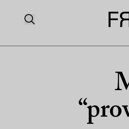
M
“pro