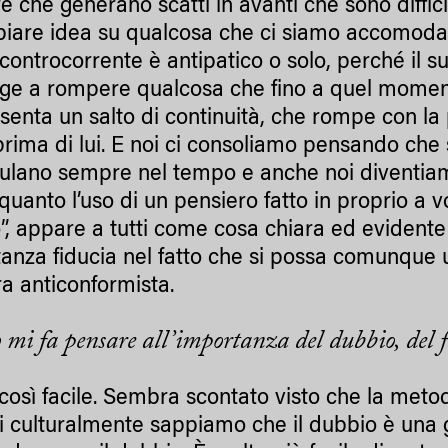
e che generano scatti in avanti che sono diffici
iare idea su qualcosa che ci siamo accomodati 
controcorrente è antipatico o solo, perché il su
nge a rompere qualcosa che fino a quel moment
senta un salto di continuità, che rompe con la p
prima di lui. E noi ci consoliamo pensando che s
lano sempre nel tempo e anche noi diventiamo 
quanto l’uso di un pensiero fatto in proprio a vo
”, appare a tutti come cosa chiara ed evidente
anza fiducia nel fatto che si possa comunque uti
a anticonformista.
 mi fa pensare all’importanza del dubbio, del 
così facile. Sembra scontato visto che la metod
i culturalmente sappiamo che il dubbio è una g