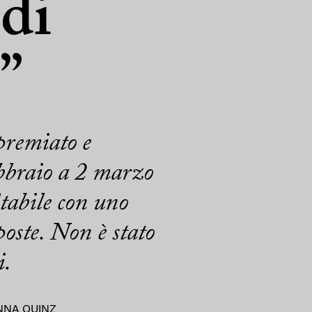
 di
”
premiato e
ebbraio a 2 marzo
Stabile con uno
poste. Non è stato
i.
NNA QUINZ