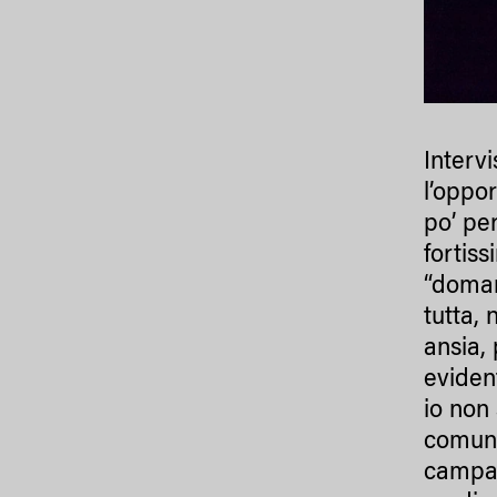
Interv
l’oppo
po’ pe
fortis
“doman
tutta,
ansia,
eviden
io non
comunq
campan