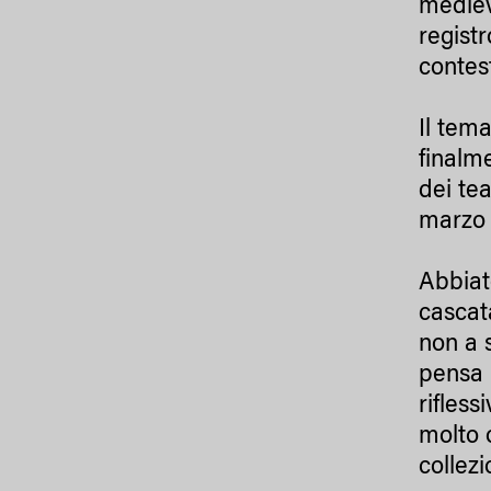
medieva
regist
contes
Il tema
finalm
dei tea
marzo 
Abbiat
cascata
non a 
pensa 
rifles
molto 
collezi