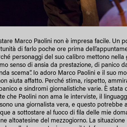
istare Marco Paolini non è impresa facile. Un 
rtunità di farlo poche ore prima dell’appuntame
rché personaggi del suo calibro mettono nella g
simo senso di ansia da prestazione, di panico d
da scema”. Io adoro Marco Paolini e il suo modo
 non aiuta affatto. Perché stima, rispetto, amm
 panico e sindromi giornalistiche varie. È stat
te che Paolini non ama le interviste, il linguag
 sono una giornalista vera, e questo potrebbe ai
ue a sottostare al fuoco di fila delle mie dom
e altoatesine del mezzogiorno. La situazione è