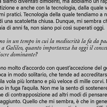
a siamo diventati diffidenti, ma abbiamo un r
izione e anche con la tecnologia, dalla quale v
mi pratici. Tecnologia della quale tendiamo a 
i una scatoletta chiusa. Dunque, mi sembra ch
ia di anni fa, non siano poi così superati oggi.
o in un tempo in cui la mediocrità la fa da pa
 a Galileo, quanto importanza ha oggi il concett
iocre dominante?
no molto d’accordo con quest’accezione del ge
oca in modo solitario, che tende ad accredita
ila vola più lontano e più veloce di mille corvi
o in fuga l’aquila. Non me la sento di sostener
ne di contrapposizione ad altri modi di pensar
 aggiunto. Quello che mi sembra, è che in gener