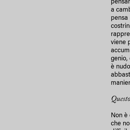
pensar
a camb
pensa 
costri
rappre
viene 
accumu
genio, 
è nudo
abbast
manier
Questo
Non è 
che no