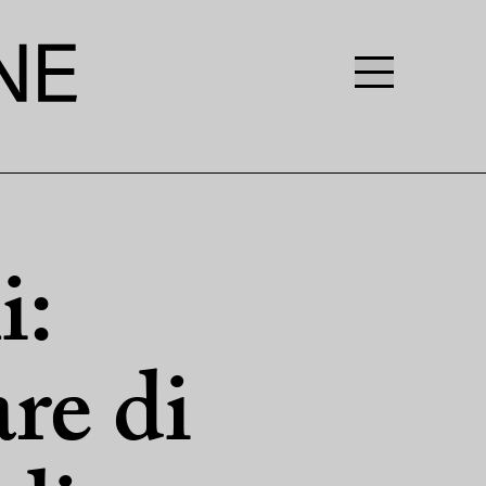
i:
re di