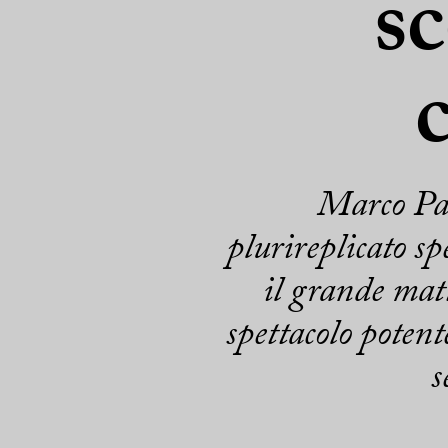
sc
Marco Pao
plurireplicato s
il grande matt
spettacolo potent
s