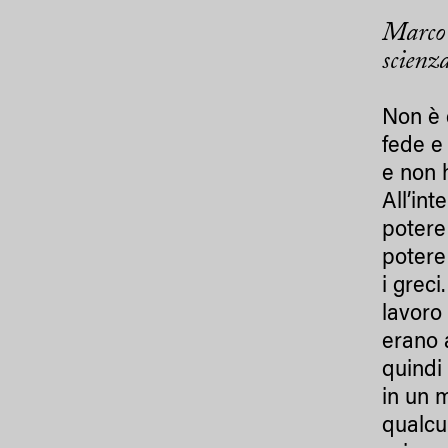
Marco P
scienz
Non è 
fede e
e non 
All’in
potere
potere 
i greci
lavoro
erano a
quindi 
in un 
qualcu