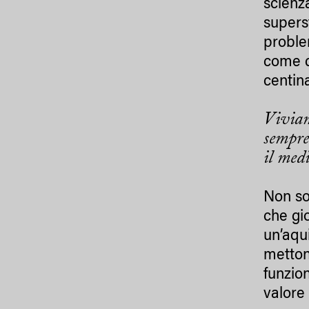
scienz
superst
proble
come d
centina
Viviam
sempre
il med
Non so
che gi
un’aqu
metton
funzio
valore