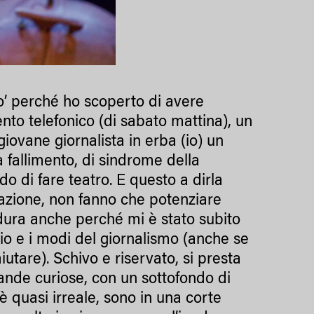
po’ perché ho scoperto di avere
nto telefonico (di sabato mattina), un
iovane giornalista in erba (io) un
a fallimento, di sindrome della
 di fare teatro. E questo a dirla
irazione, non fanno che potenziare
a dura anche perché mi è stato subito
gio e i modi del giornalismo (anche se
utare). Schivo e riservato, si presta
ande curiose, con un sottofondo di
 quasi irreale, sono in una corte