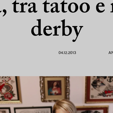
, tra tatoo e 
derby
04.12.2013
A