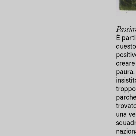
Passiam
È parti
questo
positi
creare 
paura.
insist
troppo 
parche
trovat
una ve
squadr
nazion