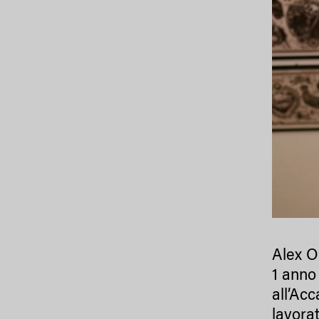
Alex O
1 anno 
all’Ac
lavora