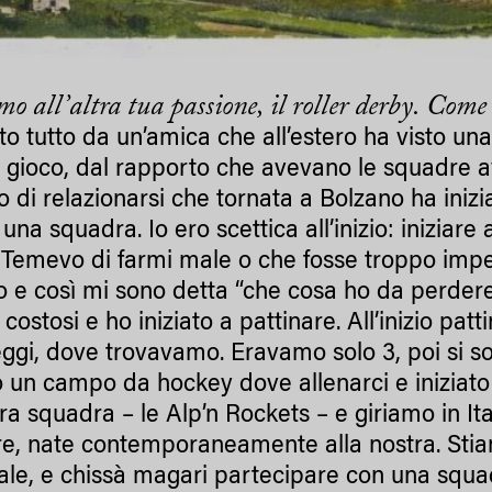
o all’altra tua passione, il roller derby. Come 
to tutto da un’amica che all’estero ha visto una
 gioco, dal rapporto che avevano le squadre av
vo di relazionarsi che tornata a Bolzano ha iniz
una squadra. Io ero scettica all’inizio: inizia
 Temevo di farmi male o che fosse troppo impeg
ito e così mi sono detta “che cosa ho da perder
costosi e ho iniziato a pattinare. All’inizio pa
ggi, dove trovavamo. Eravamo solo 3, poi si s
o un campo da hockey dove allenarci e iniziato
ra squadra – le Alp’n Rockets – e giriamo in Ita
e, nate contemporaneamente alla nostra. Stia
ale, e chissà magari partecipare con una squadr