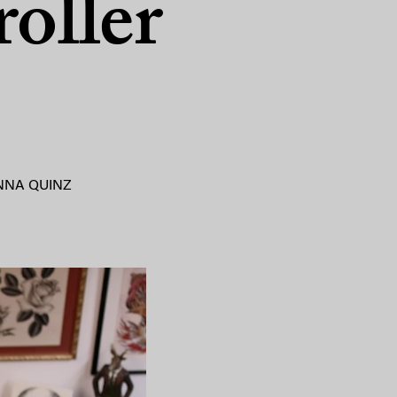
roller
NNA QUINZ