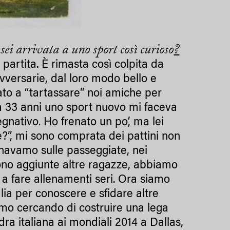
sei arrivata a uno sport così curioso
?
 partita. È rimasta così colpita da
versarie, dal loro modo bello e
iato a “tartassare” noi amiche per
re a 33 anni uno sport nuovo mi faceva
nativo. Ho frenato un po’, ma lei
e?”, mi sono comprata dei pattini non
ttinavamo sulle passeggiate, nei
ono aggiunte altre ragazze, abbiamo
 a fare allenamenti seri. Ora siamo
lia per conoscere e sfidare altre
mo cercando di costruire una lega
a italiana ai mondiali 2014 a Dallas,