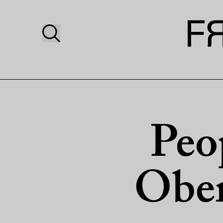
Peo
Ober