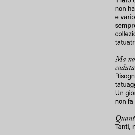
Il lato
non ha
e vario
sempre
collez
tatuatr
Ma non 
caduta
Bisogn
tatuag
Un gio
non fa 
Quanti
Tanti,