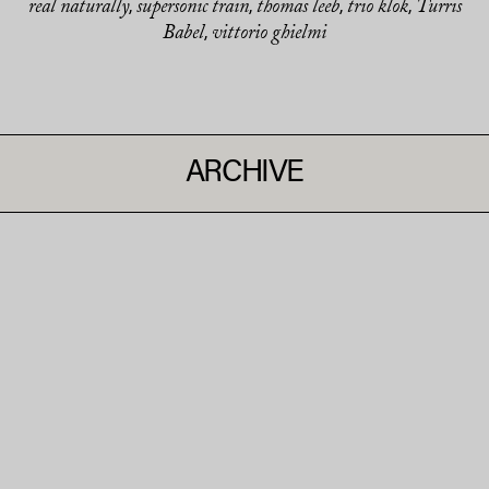
real naturally
supersonic train
thomas leeb
trio klok
Turris
,
,
,
,
Babel
vittorio ghielmi
,
ARCHIVE