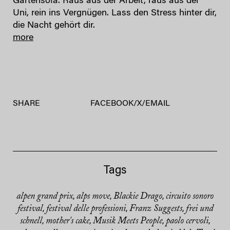
Gartensofa. Raus aus der Arbeit, raus aus der
Uni, rein ins Vergnügen. Lass den Stress hinter dir,
die Nacht gehört dir.
more
SHARE
FACEBOOK
/
X
/
EMAIL
Tags
alpen grand prix
alps move
Blackie Drago
circuito sonoro
,
,
,
festival
festival delle professioni
Franz Suggests
frei und
,
,
,
schnell
mother's cake
Musik Meets People
paolo cervoli
,
,
,
,