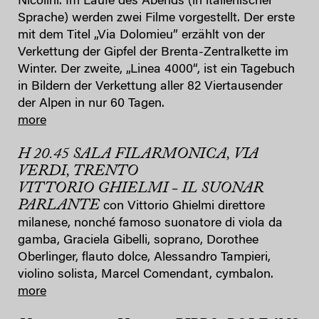
Nicolini. Im Laufe des Abends (in italienischer
Sprache) werden zwei Filme vorgestellt. Der erste
mit dem Titel „Via Dolomieu” erzählt von der
Verkettung der Gipfel der Brenta-Zentralkette im
Winter. Der zweite, „Linea 4000“, ist ein Tagebuch
in Bildern der Verkettung aller 82 Viertausender
der Alpen in nur 60 Tagen.
more
H 20.45 SALA FILARMONICA, VIA
VERDI, TRENTO
VITTORIO GHIELMI
IL SUONAR
–
PARLANTE
con Vittorio Ghielmi direttore
milanese, nonché famoso suonatore di viola da
gamba, Graciela Gibelli, soprano, Dorothee
Oberlinger, flauto dolce, Alessandro Tampieri,
violino solista, Marcel Comendant, cymbalon.
more