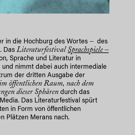
–
r in die Hochburg des Wortes
des
Literaturfestival
Sprachspiele –
n. Das
ion, Sprache und Literatur in
n und nimmt dabei auch intermediale
ntrum der dritten Ausgabe der
 im öffentlichen Raum, nach dem
ungen dieser Sphären
durch das
dia. Das Literaturfestival spürt
en in Form von öffentlichen
en Plätzen Merans nach.