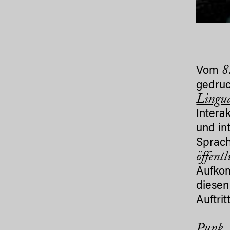
8.
Vom
gedruc
Lingua
Intera
und in
Sprach
öffent
Aufkom
diesen
Auftri
Punk