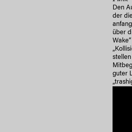
Den Au
der di
anfang
über d
Wake“ 
„Kolli
stelle
Mitbeg
guter 
„trash