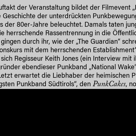
ftakt der Veranstaltung bildet der Filmevent „
e Geschichte der unterdrückten Punkbewegung
s der 80er-Jahre beleuchtet. Damals taten ju
ie herrschende Rassentrennung in die Öffentli
gingen durch ihr, wie der „The Guardian“ schrei
sionskurs mit dem herrschenden Establishmen
n sich Regisseur Keith Jones (ein Interview mit 
ründer ebendieser Punkband „National Wake“
Letzt erwartet die Liebhaber der heimischen P
PunkCakes
igsten Punkband Südtirols“, den
, n