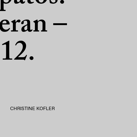
eran –
 12.
CHRISTINE KOFLER