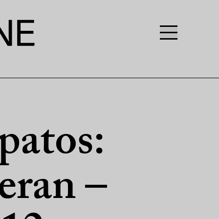
patos:
eran –