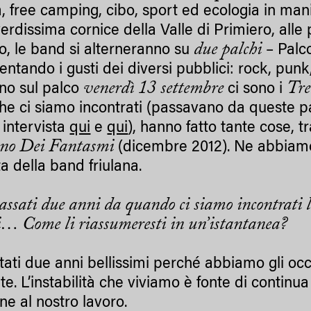
, free camping, cibo, sport ed ecologia in manie
verdissima cornice della Valle di Primiero, all
due palchi
o, le band si alterneranno su
– Palco
entando i gusti dei diversi pubblici: rock, pun
venerdì 13 settembre
Tre
nno sul palco
ci sono i
che ci siamo incontrati (passavano da queste pa
 intervista
qui
e
qui
), hanno fatto tante cose, t
ino Dei Fantasmi
(dicembre 2012). Ne abbiam
a della band friulana.
assati due anni da quando ci siamo incontrati l
i… Come li riassumeresti in un’istantanea?
tati due anni bellissimi perché abbiamo gli occ
te. L’instabilità che viviamo è fonte di contin
ne al nostro lavoro.