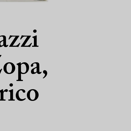
azzi
Zopa,
rico