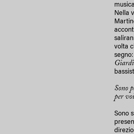
musica
Nella 
Martin
accont
salira
volta 
segno:
Giard
bassist
Sono p
per vo
Sono s
presen
direzio