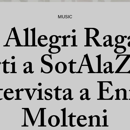
MUSIC
 Allegri Rag
i a SotAla
ntervista a En
Molteni