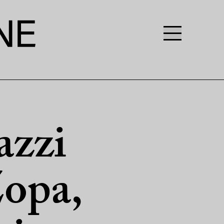
azzi
Zopa,