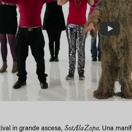
Play
SotAlaZopa
tival in grande ascesa,
. Una mani