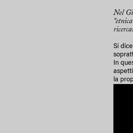
Nel Gi
“etnic
ricerc
Si dic
soprat
In que
aspett
la pro