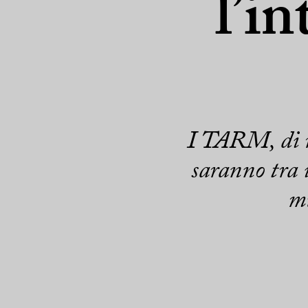
l’i
I TARM, di ri
saranno tra 
mu