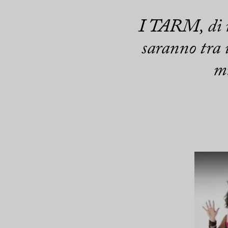
I TARM, di ri
saranno tra 
mu