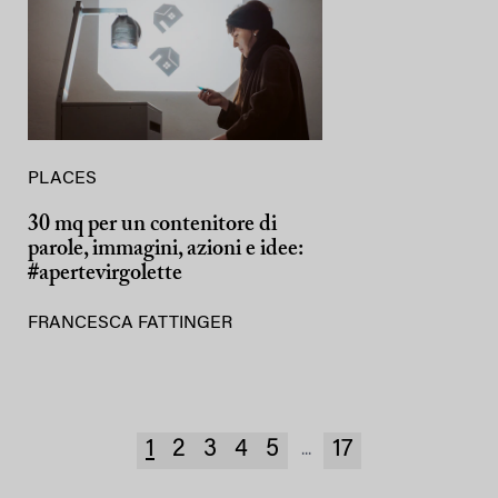
PLACES
30 mq per un contenitore di
parole, immagini, azioni e idee:
#apertevirgolette
FRANCESCA FATTINGER
1
2
3
4
5
17
...