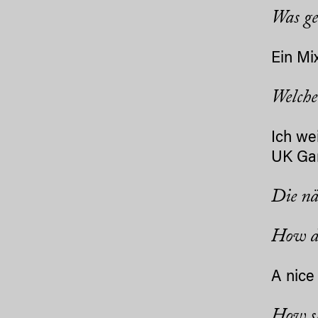
Was ge
Ein Mi
Welche
Ich we
UK Ga
Die nä
How do
A nice 
How sh