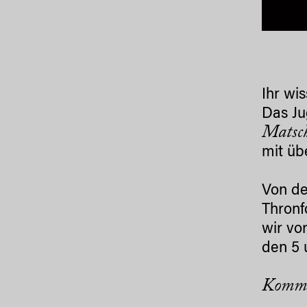
Ihr wi
Das Ju
Matsc
mit üb
Von de
Thronf
wir vo
den 5 
Kommt 