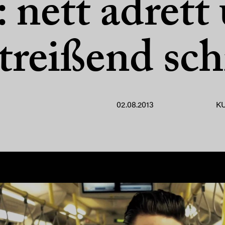
: nett adrett
treißend schr
02.08.2013
K