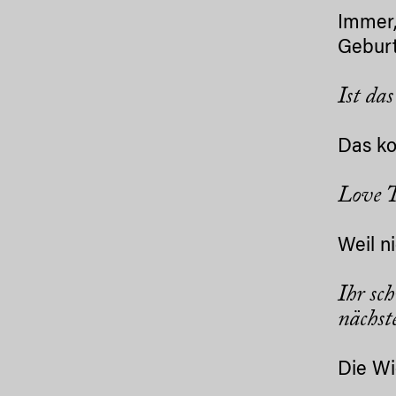
Immer,
Gebur
Ist da
Das ko
Love T
Weil n
Ihr sc
nächst
Die Wi