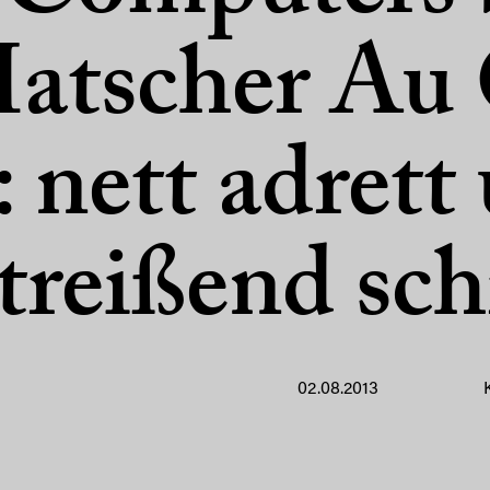
Matscher Au
: nett adrett
treißend schr
02.08.2013