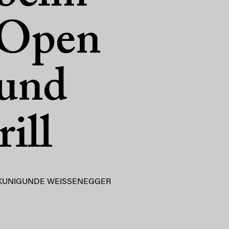
 Open
 und
ill
KUNIGUNDE WEISSENEGGER