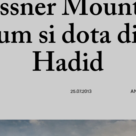
ssner Mount
m si dota d
Hadid
25.07.2013
A