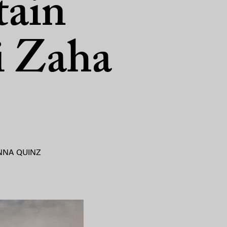
ain
i Zaha
NNA QUINZ