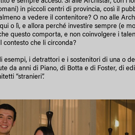
ttito è sempre acceso. Sì alle Archistar, con i 
ani) in piccoli centri di provincia, così il pu
almeno a vedere il contenitore? O no alle Archis
qui o lì, e allora perché investire sempre (e mo
che questo comporta, e non coinvolgere i talenti
al contesto che li circonda?
li esempi, i detrattori e i sostenitori di una o d
ute da anni di Piano, di Botta e di Foster, di edif
tetti “stranieri”.