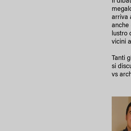
Il diba
megalom
arriva 
anche 
lustro 
vicini 
Tanti g
si disc
vs archi