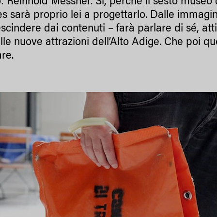
 Reinhold Messner. Sì, perché il sesto museo d
s sarà proprio lei a progettarlo. Dalle immagini
scindere dai contenuti – farà parlare di sé, attir
lle nuove attrazioni dell’Alto Adige. Che poi q
are.