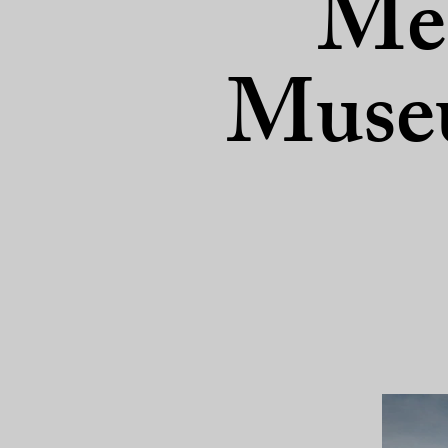
Me
Museu