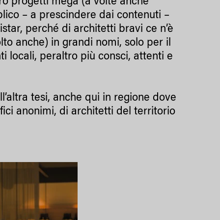
loro progetti mega (a volte anche
bblico – a prescindere dai contenuti –
tar, perché di architetti bravi ce n’è
lto anche) in grandi nomi, solo per il
 locali, peraltro più consci, attenti e
ell’altra tesi, anche qui in regione dove
ici anonimi, di architetti del territorio