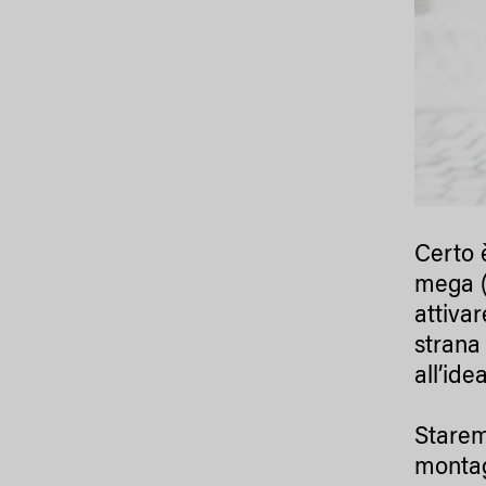
Certo 
mega (
attiva
strana
all’ide
Starem
montag