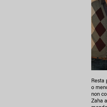
Resta p
o meno
non co
Zaha a