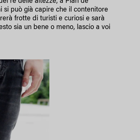
el re delle altezze, a Plan de
 si può già capire che il contenitore
erà frotte di turisti e curiosi e sarà
uesto sia un bene o meno, lascio a voi