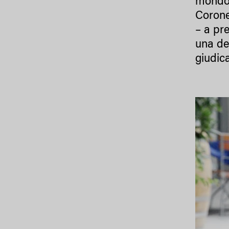
mondo:
Corone
– a pre
una de
giudic