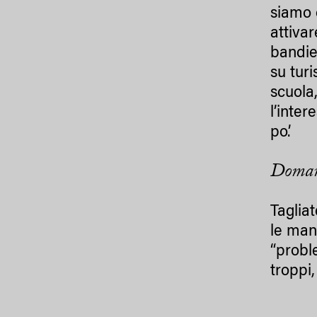
siamo 
attiva
bandie
su tur
scuola
l’inte
po’.
Domand
Taglia
le man
“probl
troppi