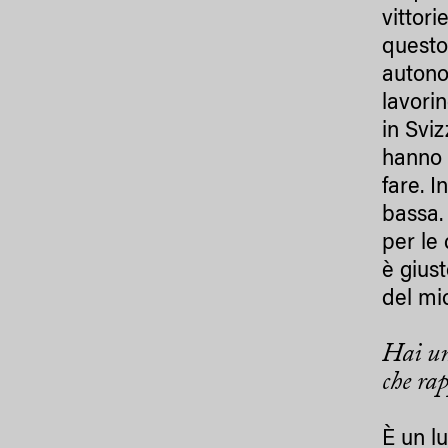
vittor
questo 
autonom
lavori
in Svi
hanno a
fare. 
bassa.
per le
è giust
del mi
Hai un 
che ra
È un lu