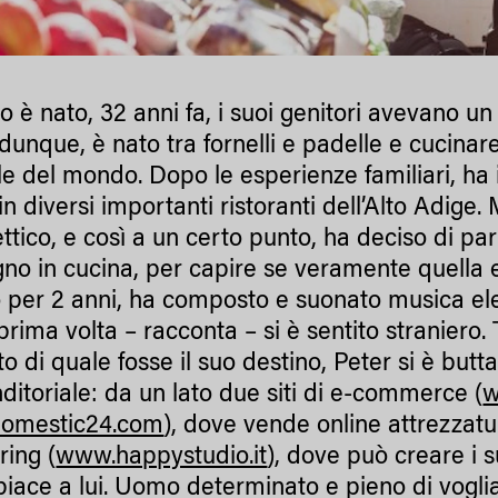
 è nato, 32 anni fa, i suoi genitori avevano un 
 dunque, è nato tra fornelli e padelle e cucinar
le del mondo. Dopo le esperienze familiari, ha
n diversi importanti ristoranti dell’Alto Adige.
ttico, e così a un certo punto, ha deciso di par
gno in cucina, per capire se veramente quella e
o per 2 anni, ha composto e suonato musica elet
prima volta – racconta – si è sentito straniero.
o di quale fosse il suo destino, Peter si è butt
ditoriale: da un lato due siti di e-commerce (
w
omestic24.com
), dove vende online attrezzatur
ring (
www.happystudio.it
), dove può creare i su
iace a lui. Uomo determinato e pieno di voglia d