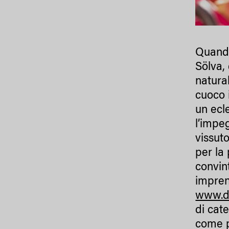
Quando
Sölva,
natura
cuoco i
un ecle
l’impe
vissut
per la 
convint
impren
www.d
di cate
come p