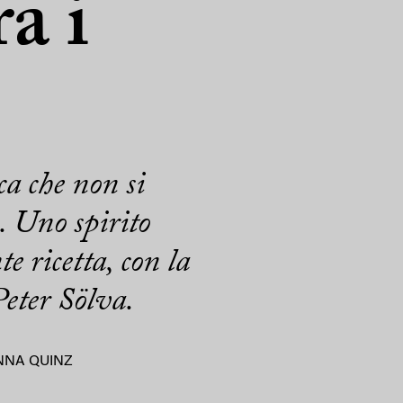
a i
ca che non si
. Uno spirito
e ricetta, con la
 Peter Sölva.
NNA QUINZ