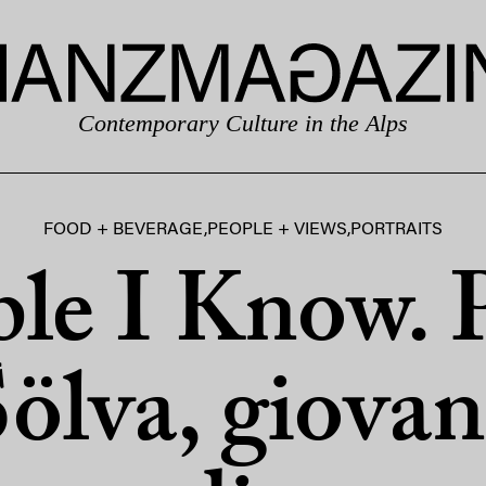
Contemporary Culture in the Alps
FOOD + BEVERAGE
,
PEOPLE + VIEWS
,
PORTRAITS
le I Know. 
ölva, giova