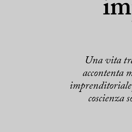
im
Una vita tra
accontenta m
imprenditoriale 
coscienza so