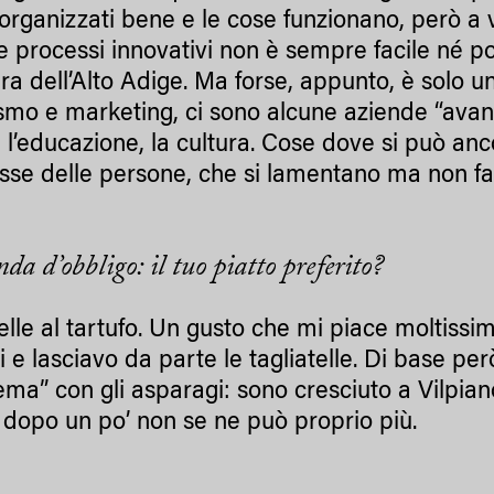
organizzati bene e le cose funzionano, però a 
re processi innovativi non è sempre facile né p
ra dell’Alto Adige. Ma forse, appunto, è solo u
ismo e marketing, ci sono alcune aziende “avanti
, l’educazione, la cultura. Cose dove si può an
resse delle persone, che si lamentano ma non f
a d’obbligo: il tuo piatto preferito?
telle al tartufo. Un gusto che mi piace moltiss
i e lasciavo da parte le tagliatelle. Di base pe
ema” con gli asparagi: sono cresciuto a Vilpian
, dopo un po’ non se ne può proprio più.