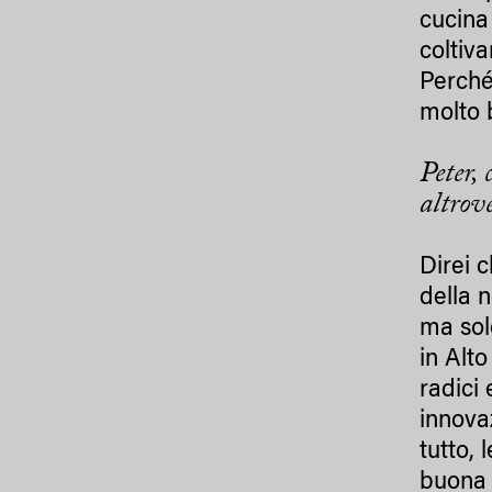
cucina
coltiva
Perché
molto 
Peter,
altrov
Direi 
della 
ma solo
in Alt
radici
innova
tutto,
buona 