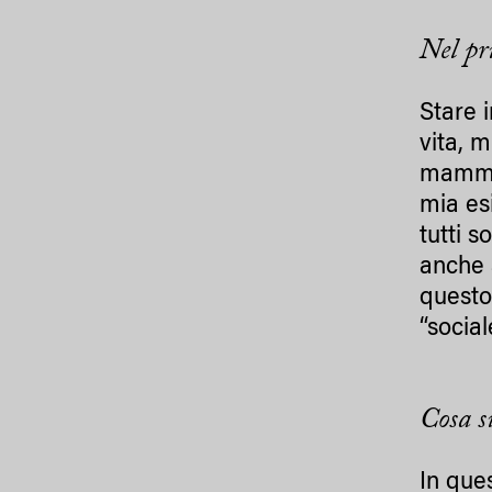
Nel pr
Stare 
vita, 
mamma 
mia es
tutti 
anche 
questo
“social
Cosa s
In ques