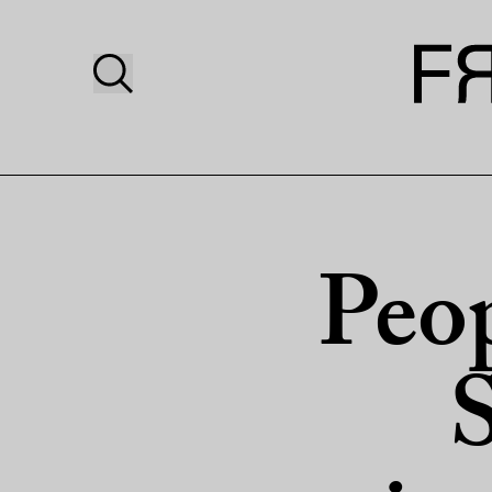
Peop
S