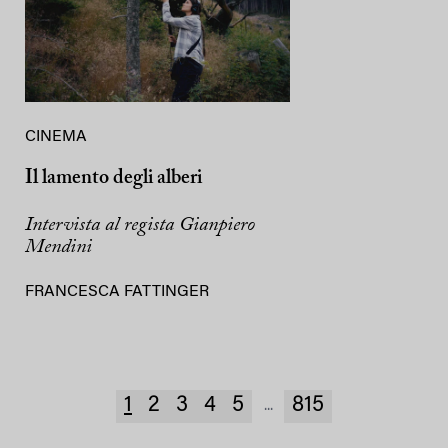
CINEMA
Il lamento degli alberi
Intervista al regista Gianpiero
Mendini
FRANCESCA FATTINGER
1
2
3
4
5
815
...