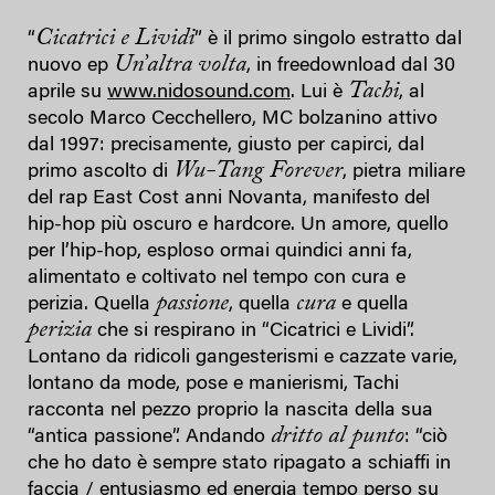
Cicatrici e Lividi
“
” è il primo singolo estratto dal
Un’altra volta
nuovo ep
, in freedownload dal 30
Tachi
aprile su
www.nidosound.com
. Lui è
, al
secolo Marco Cecchellero, MC bolzanino attivo
dal 1997: precisamente, giusto per capirci, dal
Wu-Tang Forever
primo ascolto di
, pietra miliare
del rap East Cost anni Novanta, manifesto del
hip-hop più oscuro e hardcore. Un amore, quello
per l’hip-hop, esploso ormai quindici anni fa,
alimentato e coltivato nel tempo con cura e
passione
cura
perizia. Quella
, quella
e quella
perizia
che si respirano in “Cicatrici e Lividi”.
Lontano da ridicoli gangesterismi e cazzate varie,
lontano da mode, pose e manierismi, Tachi
racconta nel pezzo proprio la nascita della sua
dritto al punto
“antica passione”. Andando
: “ciò
che ho dato è sempre stato ripagato a schiaffi in
faccia / entusiasmo ed energia tempo perso su