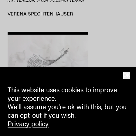
39. Bolzano Film Festival Bozen
VERENA SPECHTENHAUSER
OK
This website uses cookies to improve
CINEMA
your experience.
We'll assume you're ok with this, but you
Brutal aufrüttelnd
can opt-out if you wish.
39. Bolzano Film Festival Bozen
Privacy policy
– (m)eine Auswahl