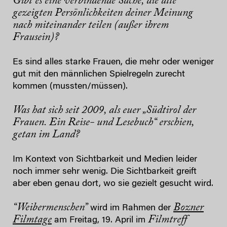
Gibt es eine verbindende Sache, die alle
gezeigten Persönlichkeiten deiner Meinung
nach miteinander teilen (außer ihrem
Frausein)?
​E​s sind alles starke ​Frauen, die mehr oder weniger
gut mit den männlichen ​S​pielregeln zurecht
kommen (mussten/müssen).
Was hat sich seit
​2009, als euer
​„Südtirol der
Frauen. Ein Reise- und Lesebuch“ erschien,
getan ​im Land?
Im Kontext von Sichtbarkeit und Medien leider
noch immer sehr wenig. Die Sichtbarkeit greift
aber eben genau dort, wo sie gezielt gesucht wird.
“Weibermenschen”
Bozner
wird im Rahmen der
Filmtage
Filmtreff
am Freitag, 19. April im