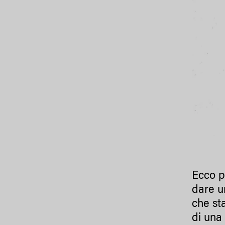
Ecco p
dare u
che st
di una