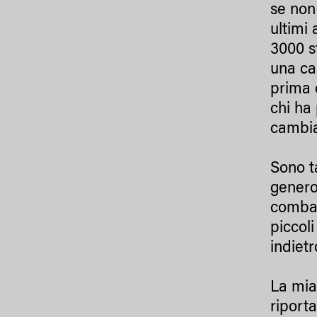
se non 
ultimi 
3000 s
una cas
prima 
chi ha
cambia
Sono t
genero
combat
piccoli
indietr
La mia
riport