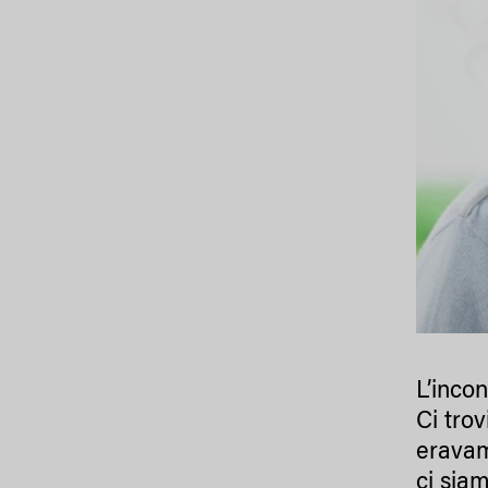
L’incon
Ci tro
eravam
ci siam