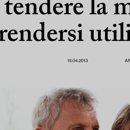
 tendere la 
rendersi util
15.04.2013
A