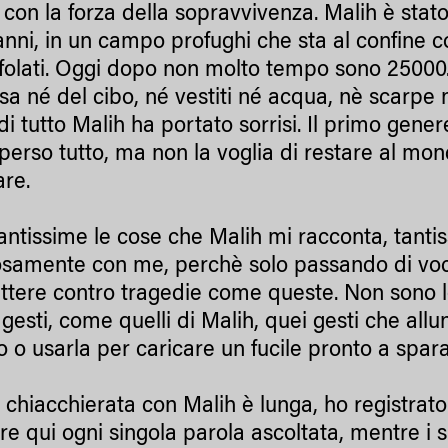
con la forza della sopravvivenza. Malih è stato 
anni, in un campo profughi che sta al confine con
folati. Oggi dopo non molto tempo sono 25000.
a né del cibo, né vestiti né acqua, nè scarpe né
di tutto Malih ha portato sorrisi. Il primo gen
 perso tutto, ma non la voglia di restare al m
re.
antissime le cose che Malih mi racconta, tantis
samente con me, perchè solo passando di voce 
tere contro tragedie come queste. Non sono le
 gesti, come quelli di Malih, quei gesti che al
o o usarla per caricare un fucile pronto a spara
 chiacchierata con Malih è lunga, ho registrato
are qui ogni singola parola ascoltata, mentre i 