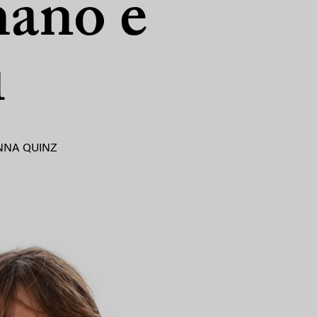
mano e
i
NNA QUINZ