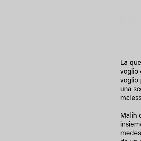
La ques
voglio
voglio 
una sc
maless
Malih 
insiem
medesi