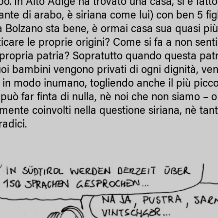
po’. In Alto Adige ha trovato una casa, si è fat
nte di arabo, è siriana come lui) con ben 5 figli,
a Bolzano sta bene, è ormai casa sua quasi più 
icare le proprie origini? Come si fa a non senti
propria patria? Sopratutto quando questa patria è
suoi bambini vengono privati di ogni dignità, ve
ti in modo inumano, togliendo anche il più picco
 può far finta di nulla, nè noi che non siamo – 
amente coinvolti nella questione siriana, nè tan
radici.