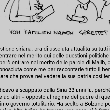
tione siriana, ora di assoluta attualità su tutt
 entrare nel merito qui delle questioni politi
però entrare nel merito delle parole di Malih, d
onosciuta come me per raccontarle tutto il bene
ere che prova nel vedere la sua patria così f
dicevo è scappato dalla Siria 33 anni fa, perch
e ad altri – opposto al regime del padre di quel
mo governo totalitario. Ha scelto a Bolzano per