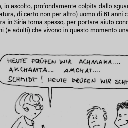
e, io ascolto, profondamente colpita dallo sgua
tatura, di certo non per altro) uomo di 61 anni 
 ora in Siria torna spesso, per portare aiuto co
i (e adulti) che vivono in questo momento un