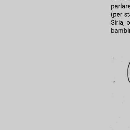
parlar
(per s
Siria,
bambin