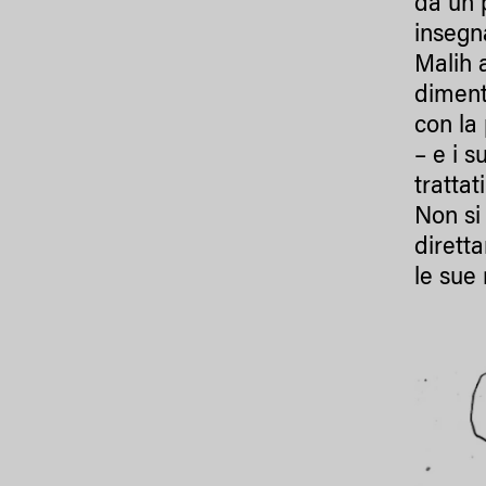
da un 
insegna
Malih 
diment
con la 
– e i 
tratta
Non si
dirett
le sue 