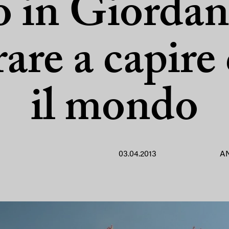
o in Giordan
are a capire 
il mondo
03.04.2013
A