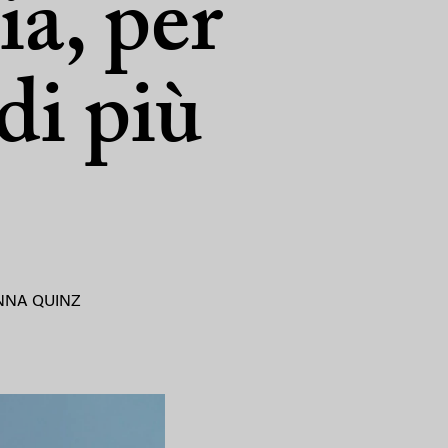
ia, per
di più
NNA QUINZ