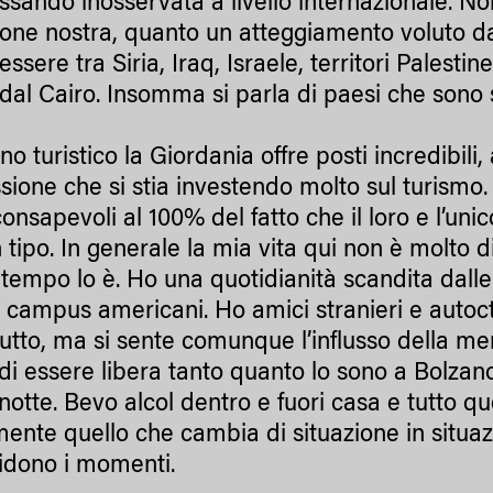
assando inosservata a livello internazionale. 
ione nostra, quanto un atteggiamento voluto da
ssere tra Siria, Iraq, Israele, territori Palesti
 dal Cairo. Insomma si parla di paesi che sono 
no turistico la Giordania offre posti incredibili
sione che si stia investendo molto sul turismo. 
onsapevoli al 100% del fatto che il loro e l’un
tipo. In generale la mia vita qui non è molto di
 tempo lo è. Ho una quotidianità scandita dalle 
i campus americani. Ho amici stranieri e autoct
tutto, ma si sente comunque l’influsso della m
 di essere libera tanto quanto lo sono a Bolza
otte. Bevo alcol dentro e fuori casa e tutto qu
ente quello che cambia di situazione in situaz
idono i momenti.