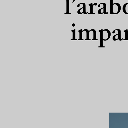
l’arab
impar