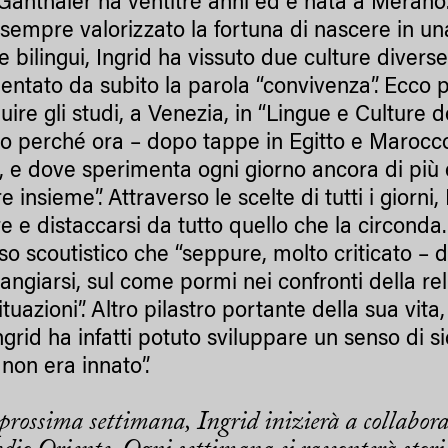
 Ganthaler ha ventitré anni ed è nata a Merano.
sempre valorizzato la fortuna di nascere in una
ie bilingui, Ingrid ha vissuto due culture diver
entato da subito la parola “convivenza”. Ecco 
uire gli studi, a Venezia, in “Lingue e Culture 
o perché ora – dopo tappe in Egitto e Marocco 
o, e dove sperimenta ogni giorno ancora di più
re insieme”. Attraverso le scelte di tutti i giorn
re e distaccarsi da tutto quello che la circonda
so scoutistico che “seppure, molto criticato – d
rangiarsi, sul come pormi nei confronti della re
ituazioni”. Altro pilastro portante della sua vita
Ingrid ha infatti potuto sviluppare un senso di 
non era innato”.
prossima settimana, Ingrid inizierà a collabor