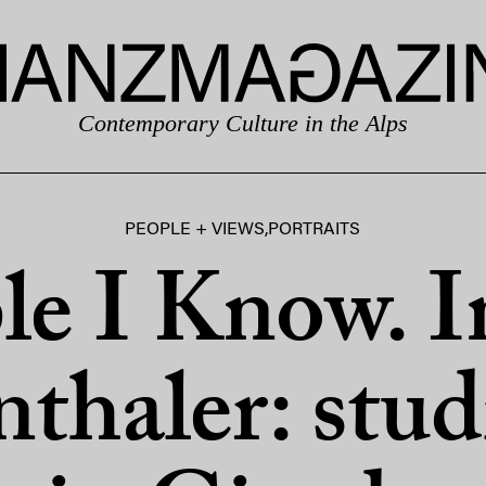
Contemporary Culture in the Alps
PEOPLE + VIEWS
,
PORTRAITS
le I Know. I
thaler: stud