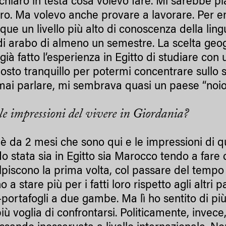
chiaro in testa cosa volevo fare. Mi sarebbe pia
tero. Ma volevo anche provare a lavorare. Per 
ue un livello più alto di conoscenza della ling
di arabo di almeno un semestre. La scelta geog
già fatto l’esperienza in Egitto di studiare con
posto tranquillo per potermi concentrare sullo 
mai parlare, mi sembrava quasi un paese “noio
le impressioni del vivere in Giordania?
è da 2 mesi che sono qui e le impressioni di q
 stata sia in Egitto sia Marocco tendo a fare co
lpiscono la prima volta, col passare del tempo
 a stare più per i fatti loro rispetto agli altri p
-portafogli a due gambe. Ma lì ho sentito di più i
più voglia di confrontarsi. Politicamente, invec