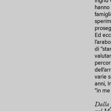
Ingrid
hanno 
famigl
sperim
proseg
Ed ecc
l’arab
di “sta
valuta
percor
dell’ar
varie s
anni, 
“in me 
Dalla 