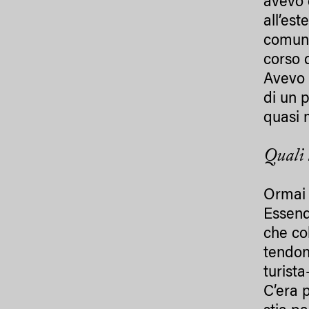
avevo 
all’es
comunq
corso 
Avevo 
di un 
quasi 
Quali 
Ormai 
Essendo
che co
tendono
turista
C’era 