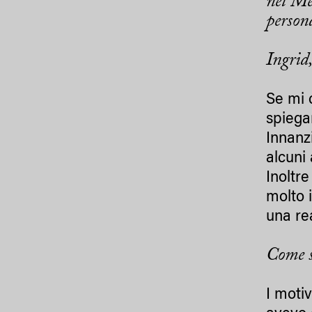
nel Med
person
Ingrid,
Se mi 
spiega
Innanzi
alcuni 
Inoltre
molto 
una re
Come s
I moti