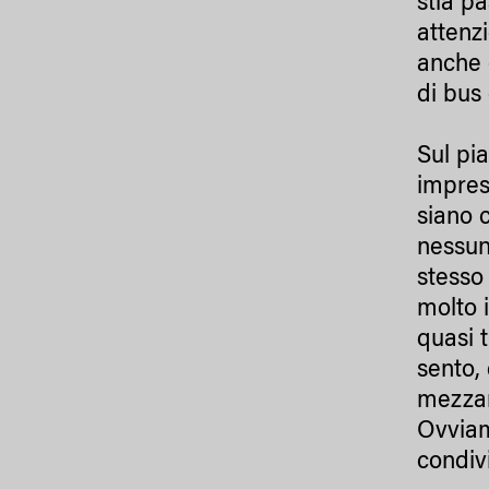
stia p
attenz
anche e
di bus
Sul pia
impres
siano c
nessun 
stesso
molto 
quasi 
sento,
mezzan
Ovviam
condiv