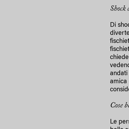
Shock 
Di sho
divert
fischie
fischi
chiede
vedend
andati
amica 
consid
Cose b
Le per