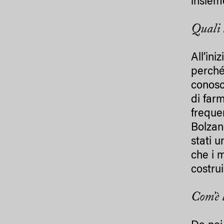
insiem
Quali 
All’ini
perché
conosc
di far
freque
Bolzano
stati u
che i 
costru
Com’è 