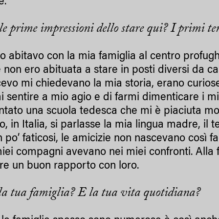
e.
le prime impressioni dello stare qui? I primi 
zio abitavo con la mia famiglia al centro profug
 non ero abituata a stare in posti diversi da c
evo mi chiedevano la mia storia, erano curi
mi sentire a mio agio e di farmi dimenticare i m
ntato una scuola tedesca che mi è piaciuta m
, in Italia, si parlasse la mia lingua madre, il 
n po’ faticosi, le amicizie non nascevano così f
miei compagni avevano nei miei confronti. Alla 
ire un buon rapporto con loro.
la tua famiglia? E la tua vita quotidiana?