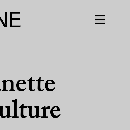
anette
ulture