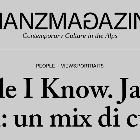
Contemporary Culture in the Alps
PEOPLE + VIEWS
,
PORTRAITS
e I Know. J
: un mix di c