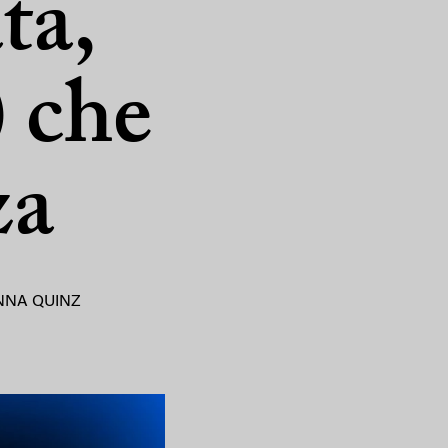
ta,
) che
za
NNA QUINZ