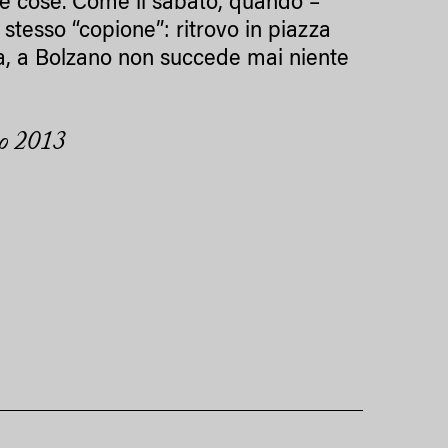
sse cose. Come il sabato, quando –
stesso “copione”: ritrovo in piazza
mma, a Bolzano non succede mai niente
io 2013