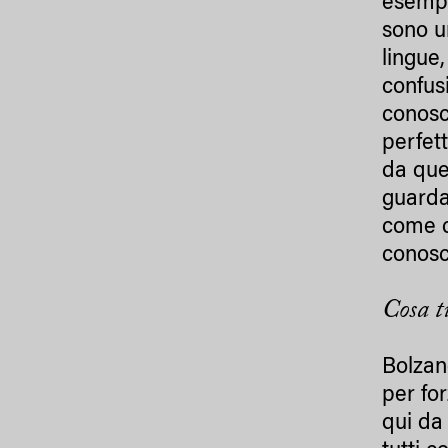
esempi
sono u
lingue
confus
conosco
perfet
da que
guarda
come c
conosc
Cosa t
Bolzan
per for
qui da