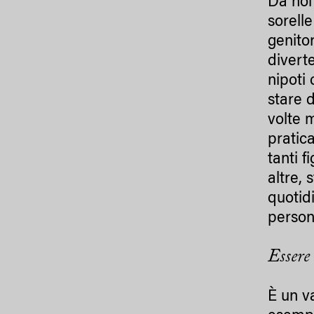
Da noi
sorell
genitor
diverte
nipoti
stare 
volte m
pratic
tanti f
altre,
quotid
person
Essere 
È un v