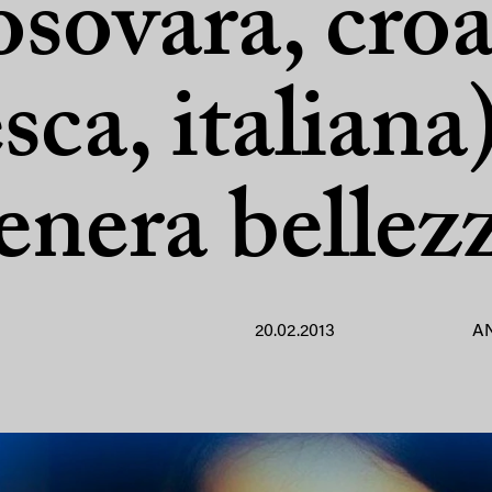
osovara, croa
sca, italiana
enera bellez
20.02.2013
A