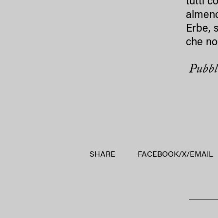
tutti 
almeno
Erbe, 
che no
Pubbli
SHARE
FACEBOOK
/
X
/
EMAIL