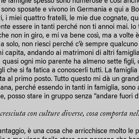
 le famiglie spesso sono numerose è così anche 
e sono sposate e vivono in Germania e qui a Bol
i, i miei quattro fratelli, le mie due cognate, qu
nte essere in tanti perché non ti annoi mai. Io 
 che non in giro, e mi va bene così, ma a volte 
da solo, non riesci perché c’è sempre qualcuno
i capita, andando ai matrimoni di altri famiglia
a quasi ogni mio parente ha almeno sette figli,
igli che si fa fatica a conoscerli tutti. La famigl
 sta al primo posto. Tutto questo mi dà un gran
iana, perché essendo in tanti in famiglia, sono 
e, posso stare in gruppo senza “andare fuori di 
cresciuta con culture diverse, cosa comporta ne
antaggio, è una cosa che arricchisce molto le p