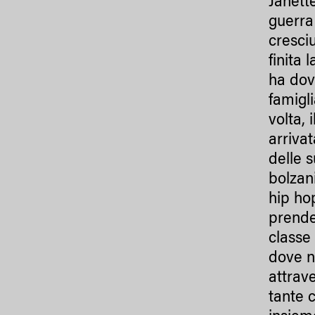
Janett
guerra
cresci
finita 
ha dov
famigl
volta, 
arrivat
delle 
bolzan
hip ho
prende
classe
dove ne
attrave
tante 