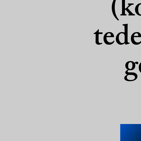
(k
tede
g