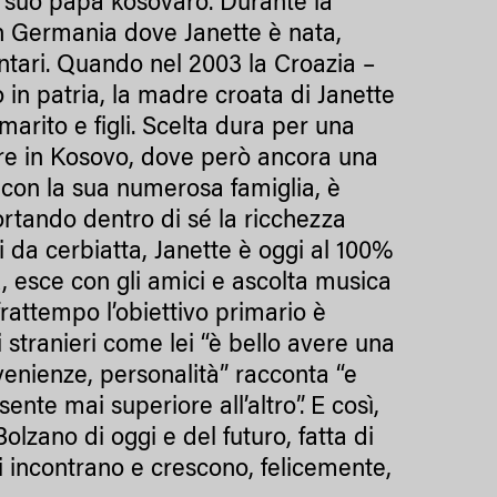
l suo papà kosovaro. Durante la
 in Germania dove Janette è nata,
ntari. Quando nel 2003 la Croazia –
ro in patria, la madre croata di Janette
arito e figli. Scelta dura per una
nare in Kosovo, dove però ancora una
te, con la sua numerosa famiglia, è
portando dentro di sé la ricchezza
i da cerbiatta, Janette è oggi al 100%
a, esce con gli amici e ascolta musica
rattempo l’obiettivo primario è
 stranieri come lei “è bello avere una
venienze, personalità” racconta “e
ente mai superiore all’altro”. E così,
olzano di oggi e del futuro, fatta di
si incontrano e crescono, felicemente,