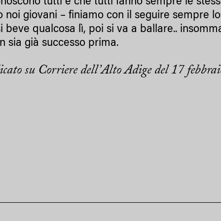
conoscono tutti e che tutti fanno sempre le ste
 noi giovani – finiamo con il seguire sempre lo 
si beve qualcosa lì, poi si va a ballare.. inso
n sia già successo prima.
cato su Corriere dell’Alto Adige del 17 febbra