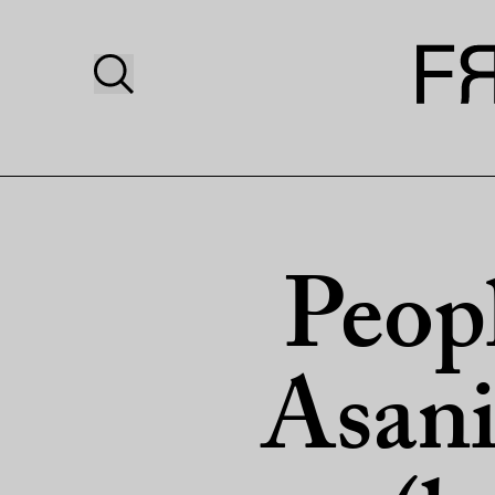
Peopl
Asani