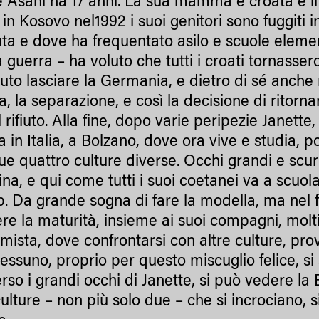
e Asani ha 17 anni. La sua mamma è croata e i
 in Kosovo nel1992 i suoi genitori sono fuggiti
uta e dove ha frequentato asilo e scuole eleme
la guerra – ha voluto che tutti i croati tornasse
uto lasciare la Germania, e dietro di sé anche m
ia, la separazione, e così la decisione di ritor
il rifiuto. Alla fine, dopo varie peripezie Janet
a in Italia, a Bolzano, dove ora vive e studia, 
sue quattro culture diverse. Occhi grandi e scur
ina, e qui come tutti i suoi coetanei va a scuol
p. Da grande sogna di fare la modella, ma nel f
re la maturità, insieme ai suoi compagni, molti
 mista, dove confrontarsi con altre culture, pro
ssuno, proprio per questo miscuglio felice, si s
rso i grandi occhi di Janette, si può vedere la B
culture – non più solo due – che si incrociano, 