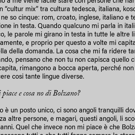
o a me viene facile stare con persone che han
n “cultur mix” tra cultura tedesca, italiana, ko
, ne so cinque: rom, croato, inglese, italiano e
ione in testa. Quando qualcuno mi parla in itali
, le parole mi girano in testa in tutte le altre
tamente, e proprio per questo a volte mi capita
lla della domanda. La cosa che mi fa ridere ta
ndo, pensano che non tu non capisca quello c
apita, rimangono a bocca aperta, perché non 
ere cosi tante lingue diverse.
i piace e cosa no di Bolzano?
o è un posto unico, ci sono angoli tranquilli do
za altre persone, e magari, questi angoli, li sco
 anni. Quel che invece non mi piace è che Bolza