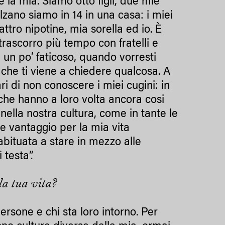
la mia. Siamo otto figli, due mie
zano siamo in 14 in una casa: i miei
attro nipotine, mia sorella ed io. È
trascorro più tempo con fratelli e
è un po’ faticoso, quando vorresti
 che ti viene a chiedere qualcosa. A
ri di non conoscere i miei cugini: in
 che hanno a loro volta ancora cosi
ia nella nostra cultura, come in tante le
de vantaggio per la mia vita
abituata a stare in mezzo alle
testa”.
lla tua vita?
ersone e chi sta loro intorno. Per