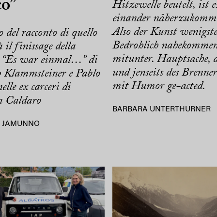
co”
Hitzewelle beutelt, ist e
einander näherzukomm
Also der Kunst wenigste
o del racconto di quello
Bedrohlich nahekomme
 il finissage della
mitunter. Hauptsache, d
 “Es war einmal…” di
und jenseits des Brenne
p Klammsteiner e Pablo
mit Humor ge-acted.
elle ex carceri di
n Caldaro
BARBARA UNTERTHURNER
 JAMUNNO