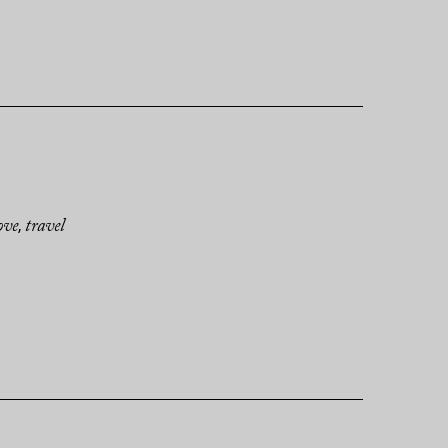
ove
travel
,