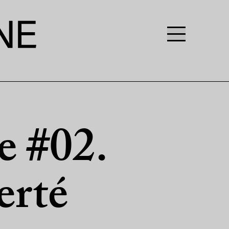
e #02.
erté