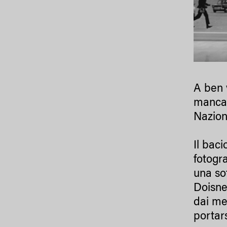
A ben 
mancat
Nazion
Il bac
fotogr
una sot
Doisnea
dai me
portars