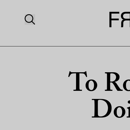
To Ro
Doi