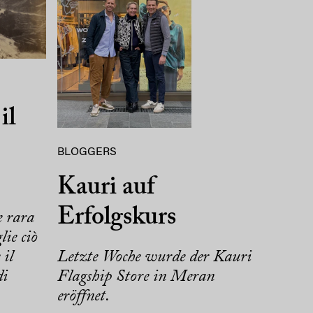
il
BLOGGERS
Kauri auf
Erfolgskurs
e rara
lie ciò
Letzte Woche wurde der Kauri
 il
Flagship Store in Meran
di
eröffnet.