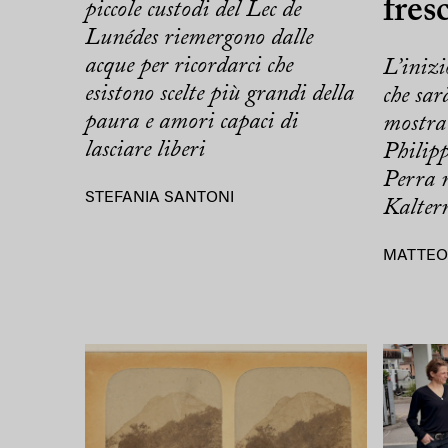
fres
piccole custodi del Lec de
Lunédes riemergono dalle
acque per ricordarci che
L’inizi
esistono scelte più grandi della
che sarà
paura e amori capaci di
mostra
lasciare liberi
Philip
Perra n
STEFANIA SANTONI
Kalter
MATTEO