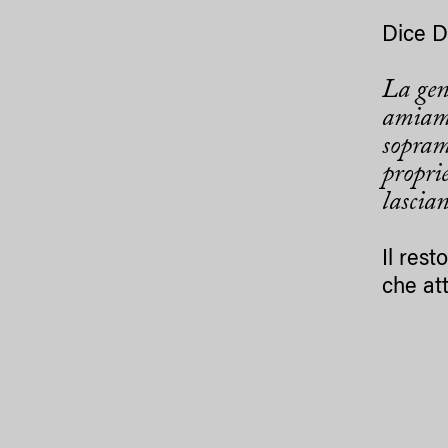
Dice D
La gen
amiamo.
sopram
proprie
lascia
Il res
che at