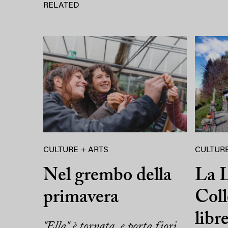
RELATED
CULTURE + ARTS
CULTURE
Nel grembo della
La L
primavera
Coll
libr
"Ella" è tornata, e porta fiori