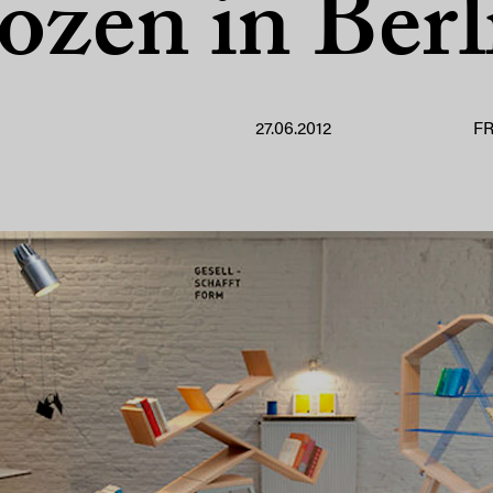
ozen in Berl
27.06.2012
F