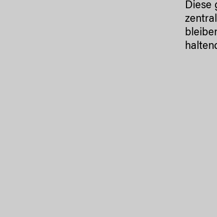
Diese 
zentra
bleibe
halten