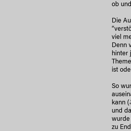
ob und
Die Au
“verst
viel m
Denn v
hinter
Themen
ist od
So wur
ausei
kann (
und da
wurde 
zu End