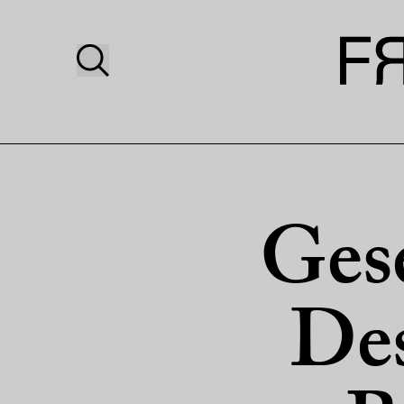
Gese
Des