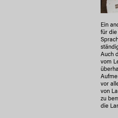
Ein an
für di
Sprach
ständi
Auch d
vom Le
überha
Aufmer
vor al
von La
zu bem
die La