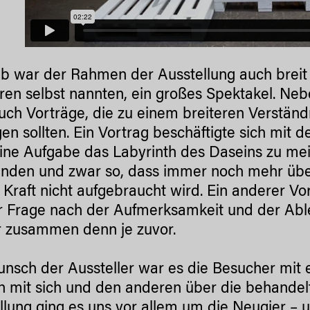
b war der Rahmen der Ausstellung auch breit g
ren selbst nannten, ein großes Spektakel. Ne
uch Vorträge, die zu einem breiteren Verstän
gen sollten. Ein Vortrag beschäftigte sich mi
ine Aufgabe das Labyrinth des Daseins zu mei
nden und zwar so, dass immer noch mehr üb
 Kraft nicht aufgebraucht wird. Ein anderer Vo
r Frage nach der Aufmerksamkeit und der Able
r zusammen denn je zuvor.
nsch der Aussteller war es die Besucher mit e
n mit sich und den anderen über die behande
llung ging es uns vor allem um die Neugier – u