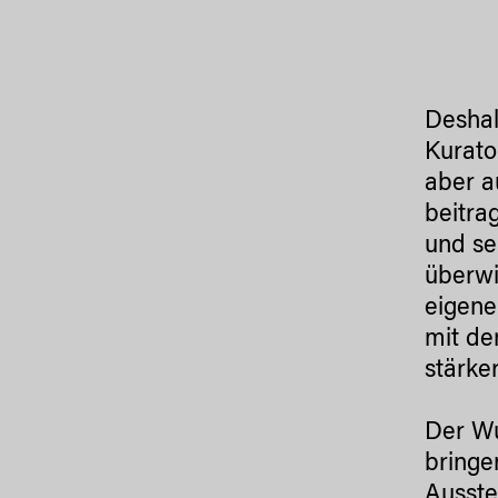
Deshal
Kurato
aber a
beitra
und se
überwi
eigene
mit de
stärke
Der Wu
bringe
Ausste