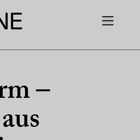
orm –
 aus