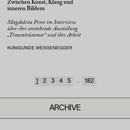
Zwischen Kunst, Klang und
inneren Bildern
Magdalena Penn im Interview
über ihre anstehende Ausstellung
„Traumtrümmer“ und ihre Arbeit
KUNIGUNDE WEISSENEGGER
1
2
3
4
5
182
...
ARCHIVE