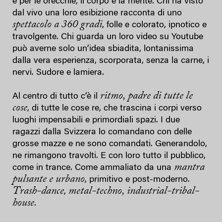
e per le orecchie, il corpo e la mente. Chi ha visto
dal vivo una loro esibizione racconta di uno
spettacolo a 360 gradi
, folle e colorato, ipnotico e
travolgente. Chi guarda un loro video su Youtube
può averne solo un’idea sbiadita, lontanissima
dalla vera esperienza, scorporata, senza la carne, i
nervi. Sudore e lamiera.
ritmo, padre di tutte le
Al centro di tutto c’è il
cose
, di tutte le cose re, che trascina i corpi verso
luoghi impensabili e primordiali spazi. I due
ragazzi dalla Svizzera lo comandano con delle
grosse mazze e ne sono comandati. Generandolo,
ne rimangono travolti. E con loro tutto il pubblico,
mantra
come in trance. Come ammaliato da una
pulsante e urbano
, primitivo e post-moderno.
Trash-dance
metal-techno, industrial-tribal-
,
house
.